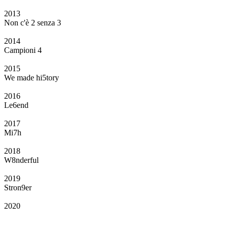
2013
Non c'è 2 senza 3
2014
Campioni 4
2015
We made hi5tory
2016
Le6end
2017
Mi7h
2018
W8nderful
2019
Stron9er
2020
Il Club