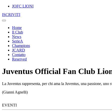
JOFC LIONI
ISCRIVITI
Home
Il Club
News
SerieA
Champions
JCARD
Contatto
Reserved
Juventus Official Fan Club Lion
La Juventus rappresenta, per chi ama la Juventus, una passione, uno sv
(Gianni Agnelli)
EVENTI