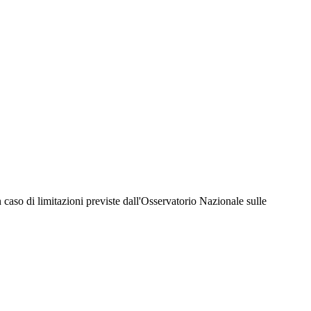
hiesta della Juventus Card ad un prezzo agevolato, partecipazione ad eventi e attività
er richiedere i servizi riservati durante tutto l’anno. L’affiliazione resta valida
 in caso di limitazioni previste dall'Osservatorio Nazionale sulle