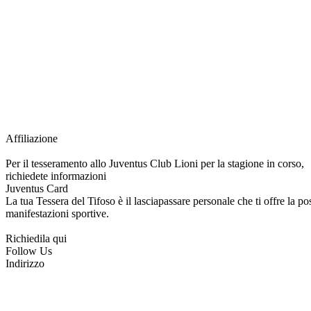
Grazie all’affiliazione, gli Official Fan Club possono offrire numerosi vantaggi a tut
esclusive, e molto altro.
Per diventare socio JOFC è necessario rivolgersi al Club e richiedere l’iscrizione. U
per l’intera stagione sportiva.
Affiliazione
Per il tesseramento allo Juventus Club Lioni per la stagione in corso,
richiedete informazioni
Juventus Card
La tua Tessera del Tifoso è il lasciapassare personale che ti offre la poss
manifestazioni sportive.
Richiedila qui
Follow Us
Indirizzo
via Tiziano, 1
83047 Lioni (AV)