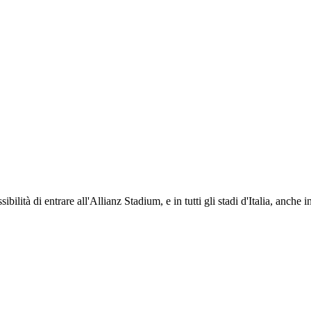
ti i propri iscritti: servizi di biglietteria per le partite in casa e in trasferta, ric
na volta iscritto, ciascun socio potrà fare riferimento allo stesso Official Fan Club p
ibilità di entrare all'Allianz Stadium, e in tutti gli stadi d'Italia, anche