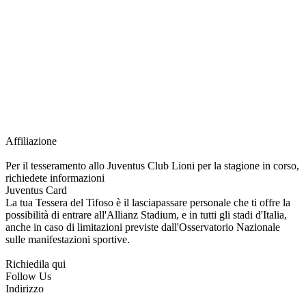
richiesta della Juventus Card ad un prezzo agevolato, partecipazione ad eventi
e attività esclusive, e molto altro.
Per diventare socio JOFC è necessario rivolgersi al Club e richiedere
l’iscrizione. Una volta iscritto, ciascun socio potrà fare riferimento allo stesso
Official Fan Club per richiedere i servizi riservati durante tutto l’anno.
L’affiliazione resta valida per l’intera stagione sportiva.
Affiliazione
Per il tesseramento allo Juventus Club Lioni per la stagione in corso,
richiedete informazioni
Juventus Card
La tua Tessera del Tifoso è il lasciapassare personale che ti offre la
possibilità di entrare all'Allianz Stadium, e in tutti gli stadi d'Italia,
anche in caso di limitazioni previste dall'Osservatorio Nazionale
sulle manifestazioni sportive.
Richiedila qui
Follow Us
Indirizzo