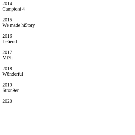
2014
Campioni 4
2015
We made hi5tory
2016
Le6end
2017
Mi7h
2018
W8nderful
2019
Stron9er
2020
Il Club
Grazie all’affiliazione, gli Official Fan Club possono offrire numerosi vantaggi
a tutti i propri iscritti: servizi di biglietteria per le partite in casa e in trasferta,