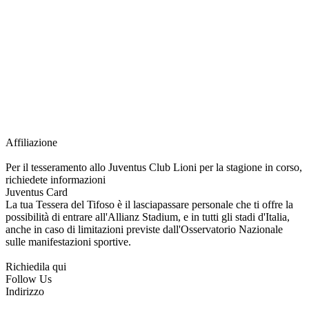
richiesta della Juventus Card ad un prezzo agevolato, partecipazione ad eventi
e attività esclusive, e molto altro.
Per diventare socio JOFC è necessario rivolgersi al Club e richiedere
l’iscrizione. Una volta iscritto, ciascun socio potrà fare riferimento allo stesso
Official Fan Club per richiedere i servizi riservati durante tutto l’anno.
L’affiliazione resta valida per l’intera stagione sportiva.
Affiliazione
Per il tesseramento allo Juventus Club Lioni per la stagione in corso,
richiedete informazioni
Juventus Card
La tua Tessera del Tifoso è il lasciapassare personale che ti offre la
possibilità di entrare all'Allianz Stadium, e in tutti gli stadi d'Italia,
anche in caso di limitazioni previste dall'Osservatorio Nazionale
sulle manifestazioni sportive.
Richiedila qui
Follow Us
Indirizzo