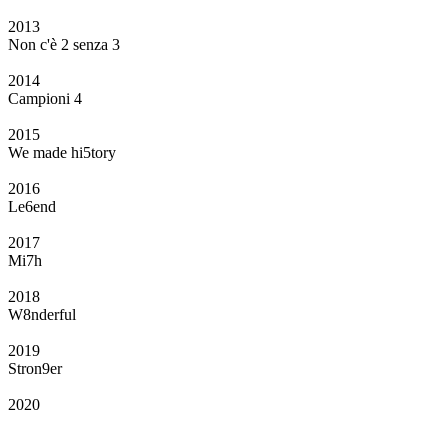
2013
Non c'è 2 senza 3
2014
Campioni 4
2015
We made hi5tory
2016
Le6end
2017
Mi7h
2018
W8nderful
2019
Stron9er
2020
Il Club