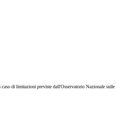
hiesta della Juventus Card ad un prezzo agevolato, partecipazione ad eventi e attività
er richiedere i servizi riservati durante tutto l’anno. L’affiliazione resta valida
 in caso di limitazioni previste dall'Osservatorio Nazionale sulle