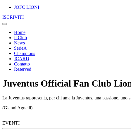
JOFC LIONI
ISCRIVITI
Home
Il Club
News
SerieA
Champions
JCARD
Contatto
Reserved
Juventus Official Fan Club Lion
La Juventus rappresenta, per chi ama la Juventus, una passione, uno sv
(Gianni Agnelli)
EVENTI