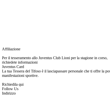
Grazie all’affiliazione, gli Official Fan Club possono offrire numerosi vantaggi a tut
esclusive, e molto altro.
Per diventare socio JOFC è necessario rivolgersi al Club e richiedere l’iscrizione. U
per l’intera stagione sportiva.
Affiliazione
Per il tesseramento allo Juventus Club Lioni per la stagione in corso,
richiedete informazioni
Juventus Card
La tua Tessera del Tifoso è il lasciapassare personale che ti offre la poss
manifestazioni sportive.
Richiedila qui
Follow Us
Indirizzo
via Tiziano, 1
83047 Lioni (AV)