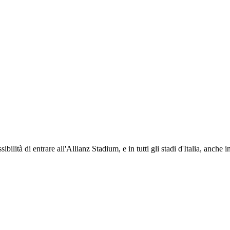
ti i propri iscritti: servizi di biglietteria per le partite in casa e in trasferta, ric
na volta iscritto, ciascun socio potrà fare riferimento allo stesso Official Fan Club p
ibilità di entrare all'Allianz Stadium, e in tutti gli stadi d'Italia, anche