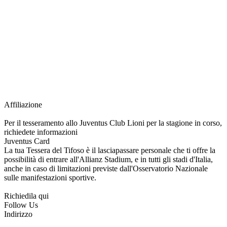
richiesta della Juventus Card ad un prezzo agevolato, partecipazione ad eventi
e attività esclusive, e molto altro.
Per diventare socio JOFC è necessario rivolgersi al Club e richiedere
l’iscrizione. Una volta iscritto, ciascun socio potrà fare riferimento allo stesso
Official Fan Club per richiedere i servizi riservati durante tutto l’anno.
L’affiliazione resta valida per l’intera stagione sportiva.
Affiliazione
Per il tesseramento allo Juventus Club Lioni per la stagione in corso,
richiedete informazioni
Juventus Card
La tua Tessera del Tifoso è il lasciapassare personale che ti offre la
possibilità di entrare all'Allianz Stadium, e in tutti gli stadi d'Italia,
anche in caso di limitazioni previste dall'Osservatorio Nazionale
sulle manifestazioni sportive.
Richiedila qui
Follow Us
Indirizzo