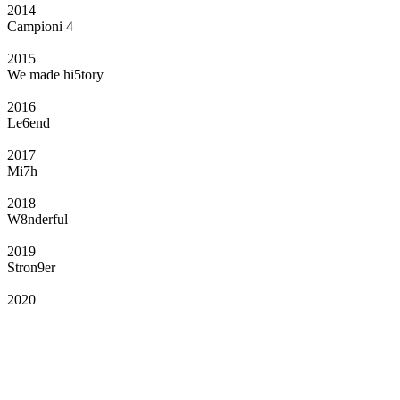
2014
Campioni 4
2015
We made hi5tory
2016
Le6end
2017
Mi7h
2018
W8nderful
2019
Stron9er
2020
Il Club
Grazie all’affiliazione, gli Official Fan Club possono offrire numerosi vantaggi
a tutti i propri iscritti: servizi di biglietteria per le partite in casa e in trasferta,