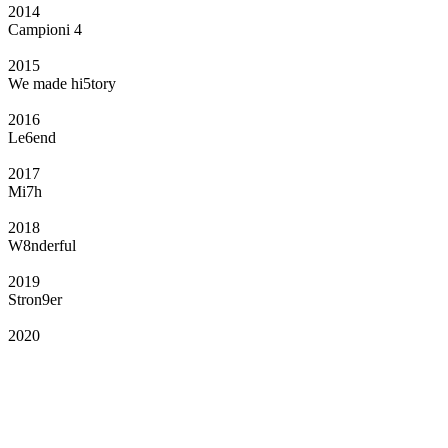
2014
Campioni 4
2015
We made hi5tory
2016
Le6end
2017
Mi7h
2018
W8nderful
2019
Stron9er
2020
Il Club
Grazie all’affiliazione, gli Official Fan Club possono offrire numerosi vantaggi
a tutti i propri iscritti: servizi di biglietteria per le partite in casa e in trasferta,