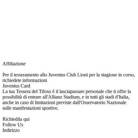
richiesta della Juventus Card ad un prezzo agevolato, partecipazione ad eventi
e attività esclusive, e molto altro.
Per diventare socio JOFC è necessario rivolgersi al Club e richiedere
l’iscrizione. Una volta iscritto, ciascun socio potrà fare riferimento allo stesso
Official Fan Club per richiedere i servizi riservati durante tutto l’anno.
L’affiliazione resta valida per l’intera stagione sportiva.
Affiliazione
Per il tesseramento allo Juventus Club Lioni per la stagione in corso,
richiedete informazioni
Juventus Card
La tua Tessera del Tifoso è il lasciapassare personale che ti offre la
possibilità di entrare all'Allianz Stadium, e in tutti gli stadi d'Italia,
anche in caso di limitazioni previste dall'Osservatorio Nazionale
sulle manifestazioni sportive.
Richiedila qui
Follow Us
Indirizzo