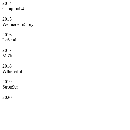
2014
Campioni 4
2015
We made hi5tory
2016
Le6end
2017
Mi7h
2018
W8nderful
2019
Stron9er
2020
Il Club
Grazie all’affiliazione, gli Official Fan Club possono offrire numerosi vantaggi
a tutti i propri iscritti: servizi di biglietteria per le partite in casa e in trasferta,