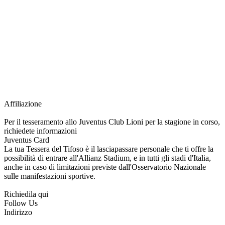
richiesta della Juventus Card ad un prezzo agevolato, partecipazione ad eventi
e attività esclusive, e molto altro.
Per diventare socio JOFC è necessario rivolgersi al Club e richiedere
l’iscrizione. Una volta iscritto, ciascun socio potrà fare riferimento allo stesso
Official Fan Club per richiedere i servizi riservati durante tutto l’anno.
L’affiliazione resta valida per l’intera stagione sportiva.
Affiliazione
Per il tesseramento allo Juventus Club Lioni per la stagione in corso,
richiedete informazioni
Juventus Card
La tua Tessera del Tifoso è il lasciapassare personale che ti offre la
possibilità di entrare all'Allianz Stadium, e in tutti gli stadi d'Italia,
anche in caso di limitazioni previste dall'Osservatorio Nazionale
sulle manifestazioni sportive.
Richiedila qui
Follow Us
Indirizzo