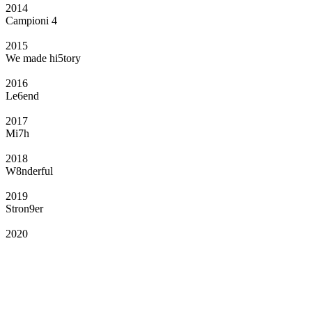
2014
Campioni 4
2015
We made hi5tory
2016
Le6end
2017
Mi7h
2018
W8nderful
2019
Stron9er
2020
Il Club
Grazie all’affiliazione, gli Official Fan Club possono offrire numerosi vantaggi
a tutti i propri iscritti: servizi di biglietteria per le partite in casa e in trasferta,