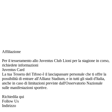
richiesta della Juventus Card ad un prezzo agevolato, partecipazione ad eventi
e attività esclusive, e molto altro.
Per diventare socio JOFC è necessario rivolgersi al Club e richiedere
l’iscrizione. Una volta iscritto, ciascun socio potrà fare riferimento allo stesso
Official Fan Club per richiedere i servizi riservati durante tutto l’anno.
L’affiliazione resta valida per l’intera stagione sportiva.
Affiliazione
Per il tesseramento allo Juventus Club Lioni per la stagione in corso,
richiedete informazioni
Juventus Card
La tua Tessera del Tifoso è il lasciapassare personale che ti offre la
possibilità di entrare all'Allianz Stadium, e in tutti gli stadi d'Italia,
anche in caso di limitazioni previste dall'Osservatorio Nazionale
sulle manifestazioni sportive.
Richiedila qui
Follow Us
Indirizzo