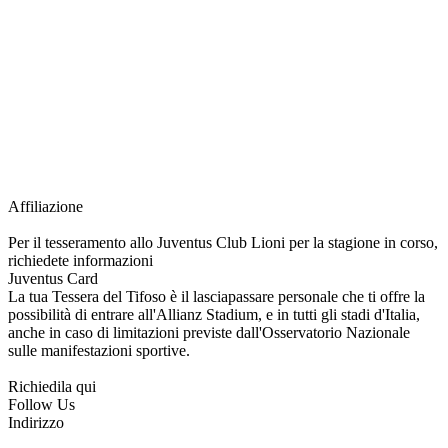
richiesta della Juventus Card ad un prezzo agevolato, partecipazione ad eventi
e attività esclusive, e molto altro.
Per diventare socio JOFC è necessario rivolgersi al Club e richiedere
l’iscrizione. Una volta iscritto, ciascun socio potrà fare riferimento allo stesso
Official Fan Club per richiedere i servizi riservati durante tutto l’anno.
L’affiliazione resta valida per l’intera stagione sportiva.
Affiliazione
Per il tesseramento allo Juventus Club Lioni per la stagione in corso,
richiedete informazioni
Juventus Card
La tua Tessera del Tifoso è il lasciapassare personale che ti offre la
possibilità di entrare all'Allianz Stadium, e in tutti gli stadi d'Italia,
anche in caso di limitazioni previste dall'Osservatorio Nazionale
sulle manifestazioni sportive.
Richiedila qui
Follow Us
Indirizzo