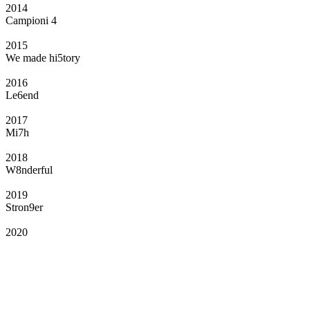
2014
Campioni 4
2015
We made hi5tory
2016
Le6end
2017
Mi7h
2018
W8nderful
2019
Stron9er
2020
Il Club
Grazie all’affiliazione, gli Official Fan Club possono offrire numerosi vantaggi
a tutti i propri iscritti: servizi di biglietteria per le partite in casa e in trasferta,