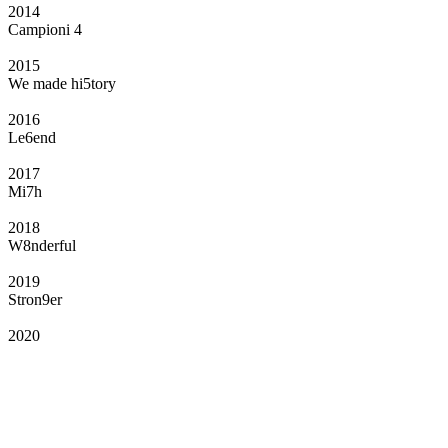
2014
Campioni 4
2015
We made hi5tory
2016
Le6end
2017
Mi7h
2018
W8nderful
2019
Stron9er
2020
Il Club
Grazie all’affiliazione, gli Official Fan Club possono offrire numerosi vantaggi
a tutti i propri iscritti: servizi di biglietteria per le partite in casa e in trasferta,