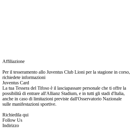
richiesta della Juventus Card ad un prezzo agevolato, partecipazione ad eventi
e attività esclusive, e molto altro.
Per diventare socio JOFC è necessario rivolgersi al Club e richiedere
l’iscrizione. Una volta iscritto, ciascun socio potrà fare riferimento allo stesso
Official Fan Club per richiedere i servizi riservati durante tutto l’anno.
L’affiliazione resta valida per l’intera stagione sportiva.
Affiliazione
Per il tesseramento allo Juventus Club Lioni per la stagione in corso,
richiedete informazioni
Juventus Card
La tua Tessera del Tifoso è il lasciapassare personale che ti offre la
possibilità di entrare all'Allianz Stadium, e in tutti gli stadi d'Italia,
anche in caso di limitazioni previste dall'Osservatorio Nazionale
sulle manifestazioni sportive.
Richiedila qui
Follow Us
Indirizzo