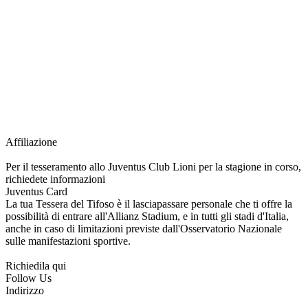
richiesta della Juventus Card ad un prezzo agevolato, partecipazione ad eventi
e attività esclusive, e molto altro.
Per diventare socio JOFC è necessario rivolgersi al Club e richiedere
l’iscrizione. Una volta iscritto, ciascun socio potrà fare riferimento allo stesso
Official Fan Club per richiedere i servizi riservati durante tutto l’anno.
L’affiliazione resta valida per l’intera stagione sportiva.
Affiliazione
Per il tesseramento allo Juventus Club Lioni per la stagione in corso,
richiedete informazioni
Juventus Card
La tua Tessera del Tifoso è il lasciapassare personale che ti offre la
possibilità di entrare all'Allianz Stadium, e in tutti gli stadi d'Italia,
anche in caso di limitazioni previste dall'Osservatorio Nazionale
sulle manifestazioni sportive.
Richiedila qui
Follow Us
Indirizzo