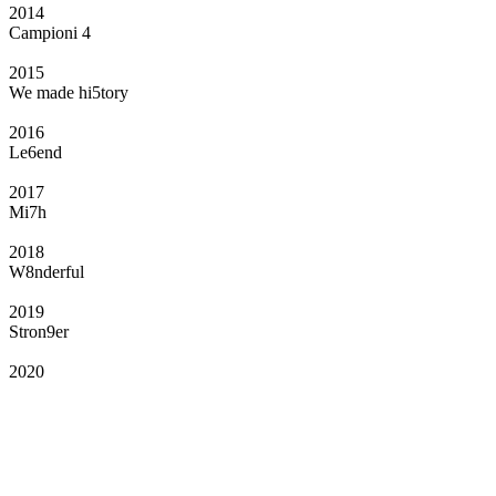
2014
Campioni 4
2015
We made hi5tory
2016
Le6end
2017
Mi7h
2018
W8nderful
2019
Stron9er
2020
Il Club
Grazie all’affiliazione, gli Official Fan Club possono offrire numerosi vantaggi
a tutti i propri iscritti: servizi di biglietteria per le partite in casa e in trasferta,