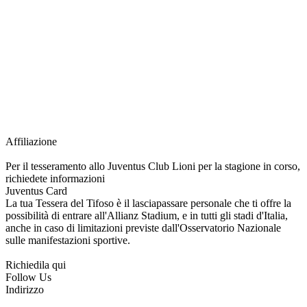
richiesta della Juventus Card ad un prezzo agevolato, partecipazione ad eventi
e attività esclusive, e molto altro.
Per diventare socio JOFC è necessario rivolgersi al Club e richiedere
l’iscrizione. Una volta iscritto, ciascun socio potrà fare riferimento allo stesso
Official Fan Club per richiedere i servizi riservati durante tutto l’anno.
L’affiliazione resta valida per l’intera stagione sportiva.
Affiliazione
Per il tesseramento allo Juventus Club Lioni per la stagione in corso,
richiedete informazioni
Juventus Card
La tua Tessera del Tifoso è il lasciapassare personale che ti offre la
possibilità di entrare all'Allianz Stadium, e in tutti gli stadi d'Italia,
anche in caso di limitazioni previste dall'Osservatorio Nazionale
sulle manifestazioni sportive.
Richiedila qui
Follow Us
Indirizzo