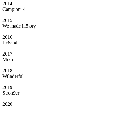
2014
Campioni 4
2015
We made hi5tory
2016
Le6end
2017
Mi7h
2018
W8nderful
2019
Stron9er
2020
Il Club
Grazie all’affiliazione, gli Official Fan Club possono offrire numerosi vantaggi
a tutti i propri iscritti: servizi di biglietteria per le partite in casa e in trasferta,