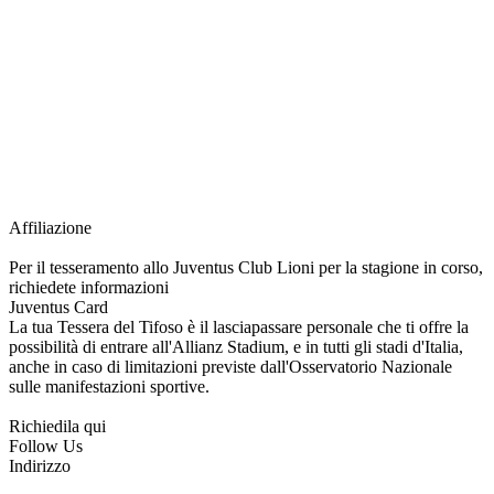
richiesta della Juventus Card ad un prezzo agevolato, partecipazione ad eventi
e attività esclusive, e molto altro.
Per diventare socio JOFC è necessario rivolgersi al Club e richiedere
l’iscrizione. Una volta iscritto, ciascun socio potrà fare riferimento allo stesso
Official Fan Club per richiedere i servizi riservati durante tutto l’anno.
L’affiliazione resta valida per l’intera stagione sportiva.
Affiliazione
Per il tesseramento allo Juventus Club Lioni per la stagione in corso,
richiedete informazioni
Juventus Card
La tua Tessera del Tifoso è il lasciapassare personale che ti offre la
possibilità di entrare all'Allianz Stadium, e in tutti gli stadi d'Italia,
anche in caso di limitazioni previste dall'Osservatorio Nazionale
sulle manifestazioni sportive.
Richiedila qui
Follow Us
Indirizzo