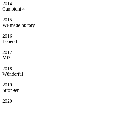
2014
Campioni 4
2015
We made hi5tory
2016
Le6end
2017
Mi7h
2018
W8nderful
2019
Stron9er
2020
Il Club
Grazie all’affiliazione, gli Official Fan Club possono offrire numerosi vantaggi
a tutti i propri iscritti: servizi di biglietteria per le partite in casa e in trasferta,