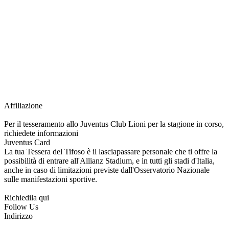
richiesta della Juventus Card ad un prezzo agevolato, partecipazione ad eventi
e attività esclusive, e molto altro.
Per diventare socio JOFC è necessario rivolgersi al Club e richiedere
l’iscrizione. Una volta iscritto, ciascun socio potrà fare riferimento allo stesso
Official Fan Club per richiedere i servizi riservati durante tutto l’anno.
L’affiliazione resta valida per l’intera stagione sportiva.
Affiliazione
Per il tesseramento allo Juventus Club Lioni per la stagione in corso,
richiedete informazioni
Juventus Card
La tua Tessera del Tifoso è il lasciapassare personale che ti offre la
possibilità di entrare all'Allianz Stadium, e in tutti gli stadi d'Italia,
anche in caso di limitazioni previste dall'Osservatorio Nazionale
sulle manifestazioni sportive.
Richiedila qui
Follow Us
Indirizzo