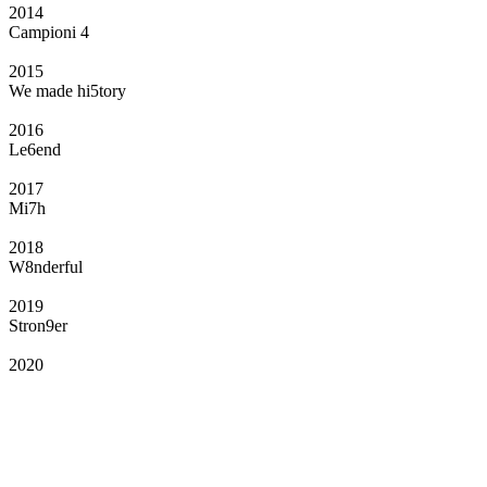
2014
Campioni 4
2015
We made hi5tory
2016
Le6end
2017
Mi7h
2018
W8nderful
2019
Stron9er
2020
Il Club
Grazie all’affiliazione, gli Official Fan Club possono offrire numerosi vantaggi
a tutti i propri iscritti: servizi di biglietteria per le partite in casa e in trasferta,