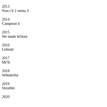
2013
Non c'è 2 senza 3
2014
Campioni 4
2015
We made hi5tory
2016
Le6end
2017
Mi7h
2018
W8nderful
2019
Stron9er
2020
Il Club