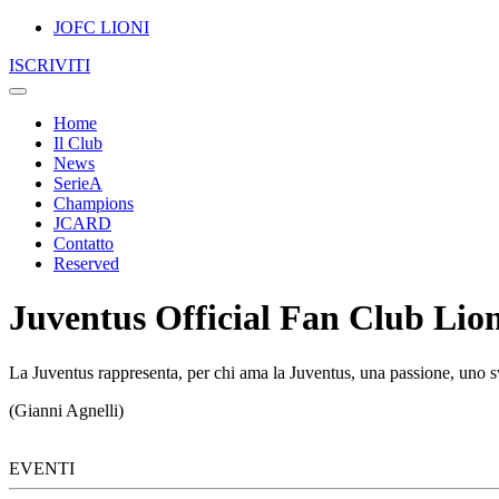
JOFC LIONI
ISCRIVITI
Home
Il Club
News
SerieA
Champions
JCARD
Contatto
Reserved
Juventus Official Fan Club Lion
La Juventus rappresenta, per chi ama la Juventus, una passione, uno sv
(Gianni Agnelli)
EVENTI