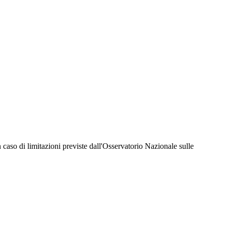
hiesta della Juventus Card ad un prezzo agevolato, partecipazione ad eventi e attività
er richiedere i servizi riservati durante tutto l’anno. L’affiliazione resta valida
 in caso di limitazioni previste dall'Osservatorio Nazionale sulle