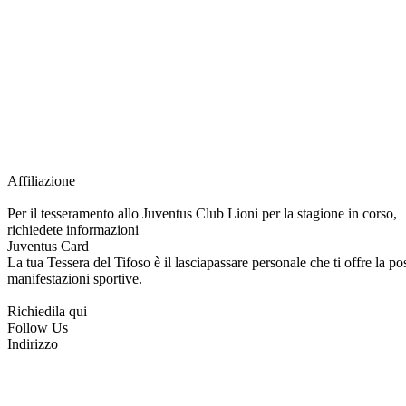
Grazie all’affiliazione, gli Official Fan Club possono offrire numerosi vantaggi a tut
esclusive, e molto altro.
Per diventare socio JOFC è necessario rivolgersi al Club e richiedere l’iscrizione. U
per l’intera stagione sportiva.
Affiliazione
Per il tesseramento allo Juventus Club Lioni per la stagione in corso,
richiedete informazioni
Juventus Card
La tua Tessera del Tifoso è il lasciapassare personale che ti offre la poss
manifestazioni sportive.
Richiedila qui
Follow Us
Indirizzo
via Tiziano, 1
83047 Lioni (AV)