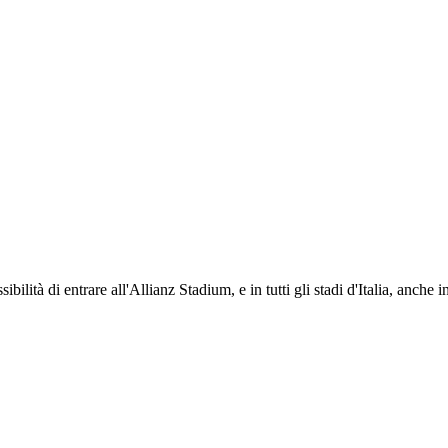
ti i propri iscritti: servizi di biglietteria per le partite in casa e in trasferta, ric
na volta iscritto, ciascun socio potrà fare riferimento allo stesso Official Fan Club p
ibilità di entrare all'Allianz Stadium, e in tutti gli stadi d'Italia, anche