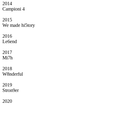
2014
Campioni 4
2015
We made hi5tory
2016
Le6end
2017
Mi7h
2018
W8nderful
2019
Stron9er
2020
Il Club
Grazie all’affiliazione, gli Official Fan Club possono offrire numerosi vantaggi
a tutti i propri iscritti: servizi di biglietteria per le partite in casa e in trasferta,