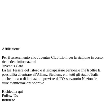
richiesta della Juventus Card ad un prezzo agevolato, partecipazione ad eventi
e attività esclusive, e molto altro.
Per diventare socio JOFC è necessario rivolgersi al Club e richiedere
l’iscrizione. Una volta iscritto, ciascun socio potrà fare riferimento allo stesso
Official Fan Club per richiedere i servizi riservati durante tutto l’anno.
L’affiliazione resta valida per l’intera stagione sportiva.
Affiliazione
Per il tesseramento allo Juventus Club Lioni per la stagione in corso,
richiedete informazioni
Juventus Card
La tua Tessera del Tifoso è il lasciapassare personale che ti offre la
possibilità di entrare all'Allianz Stadium, e in tutti gli stadi d'Italia,
anche in caso di limitazioni previste dall'Osservatorio Nazionale
sulle manifestazioni sportive.
Richiedila qui
Follow Us
Indirizzo