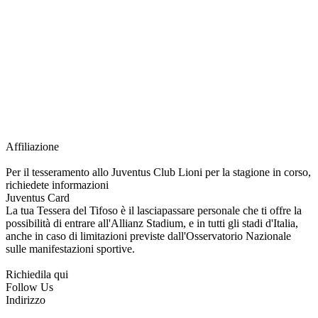
richiesta della Juventus Card ad un prezzo agevolato, partecipazione ad eventi
e attività esclusive, e molto altro.
Per diventare socio JOFC è necessario rivolgersi al Club e richiedere
l’iscrizione. Una volta iscritto, ciascun socio potrà fare riferimento allo stesso
Official Fan Club per richiedere i servizi riservati durante tutto l’anno.
L’affiliazione resta valida per l’intera stagione sportiva.
Affiliazione
Per il tesseramento allo Juventus Club Lioni per la stagione in corso,
richiedete informazioni
Juventus Card
La tua Tessera del Tifoso è il lasciapassare personale che ti offre la
possibilità di entrare all'Allianz Stadium, e in tutti gli stadi d'Italia,
anche in caso di limitazioni previste dall'Osservatorio Nazionale
sulle manifestazioni sportive.
Richiedila qui
Follow Us
Indirizzo