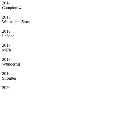
2014
Campioni 4
2015
We made hi5tory
2016
Le6end
2017
Mi7h
2018
W8nderful
2019
Stron9er
2020
Il Club
Grazie all’affiliazione, gli Official Fan Club possono offrire numerosi vantaggi
a tutti i propri iscritti: servizi di biglietteria per le partite in casa e in trasferta,