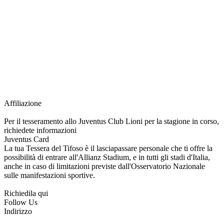
richiesta della Juventus Card ad un prezzo agevolato, partecipazione ad eventi
e attività esclusive, e molto altro.
Per diventare socio JOFC è necessario rivolgersi al Club e richiedere
l’iscrizione. Una volta iscritto, ciascun socio potrà fare riferimento allo stesso
Official Fan Club per richiedere i servizi riservati durante tutto l’anno.
L’affiliazione resta valida per l’intera stagione sportiva.
Affiliazione
Per il tesseramento allo Juventus Club Lioni per la stagione in corso,
richiedete informazioni
Juventus Card
La tua Tessera del Tifoso è il lasciapassare personale che ti offre la
possibilità di entrare all'Allianz Stadium, e in tutti gli stadi d'Italia,
anche in caso di limitazioni previste dall'Osservatorio Nazionale
sulle manifestazioni sportive.
Richiedila qui
Follow Us
Indirizzo