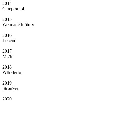
2014
Campioni 4
2015
We made hi5tory
2016
Le6end
2017
Mi7h
2018
W8nderful
2019
Stron9er
2020
Il Club
Grazie all’affiliazione, gli Official Fan Club possono offrire numerosi vantaggi
a tutti i propri iscritti: servizi di biglietteria per le partite in casa e in trasferta,