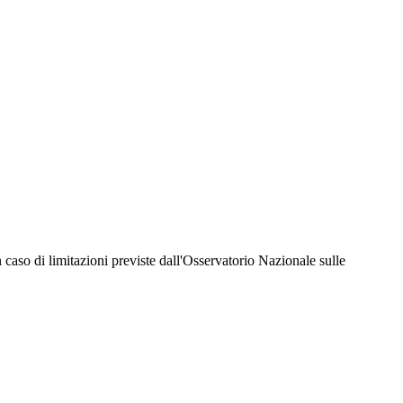
hiesta della Juventus Card ad un prezzo agevolato, partecipazione ad eventi e attività
er richiedere i servizi riservati durante tutto l’anno. L’affiliazione resta valida
 in caso di limitazioni previste dall'Osservatorio Nazionale sulle