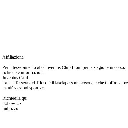
Grazie all’affiliazione, gli Official Fan Club possono offrire numerosi vantaggi a tut
esclusive, e molto altro.
Per diventare socio JOFC è necessario rivolgersi al Club e richiedere l’iscrizione. U
per l’intera stagione sportiva.
Affiliazione
Per il tesseramento allo Juventus Club Lioni per la stagione in corso,
richiedete informazioni
Juventus Card
La tua Tessera del Tifoso è il lasciapassare personale che ti offre la poss
manifestazioni sportive.
Richiedila qui
Follow Us
Indirizzo
via Tiziano, 1
83047 Lioni (AV)