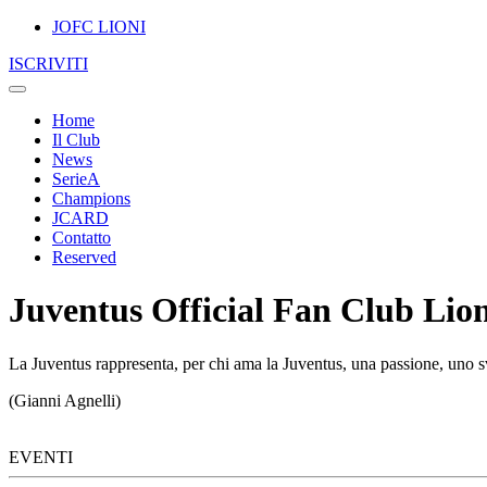
JOFC LIONI
ISCRIVITI
Home
Il Club
News
SerieA
Champions
JCARD
Contatto
Reserved
Juventus Official Fan Club Lion
La Juventus rappresenta, per chi ama la Juventus, una passione, uno sv
(Gianni Agnelli)
EVENTI