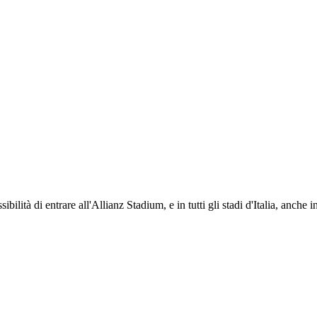
ti i propri iscritti: servizi di biglietteria per le partite in casa e in trasferta, ric
na volta iscritto, ciascun socio potrà fare riferimento allo stesso Official Fan Club p
ibilità di entrare all'Allianz Stadium, e in tutti gli stadi d'Italia, anche