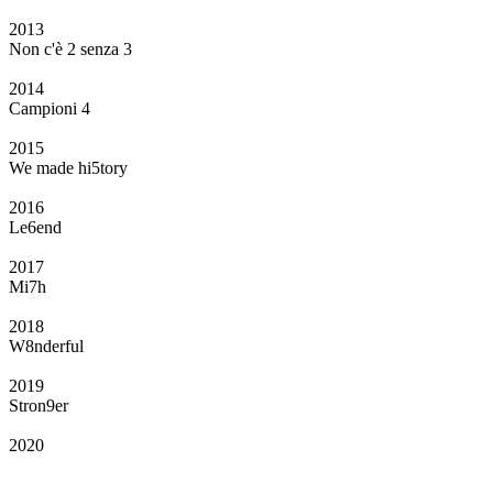
2013
Non c'è 2 senza 3
2014
Campioni 4
2015
We made hi5tory
2016
Le6end
2017
Mi7h
2018
W8nderful
2019
Stron9er
2020
Il Club