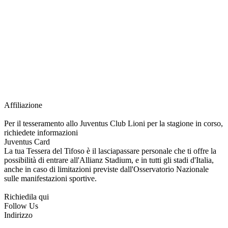
richiesta della Juventus Card ad un prezzo agevolato, partecipazione ad eventi
e attività esclusive, e molto altro.
Per diventare socio JOFC è necessario rivolgersi al Club e richiedere
l’iscrizione. Una volta iscritto, ciascun socio potrà fare riferimento allo stesso
Official Fan Club per richiedere i servizi riservati durante tutto l’anno.
L’affiliazione resta valida per l’intera stagione sportiva.
Affiliazione
Per il tesseramento allo Juventus Club Lioni per la stagione in corso,
richiedete informazioni
Juventus Card
La tua Tessera del Tifoso è il lasciapassare personale che ti offre la
possibilità di entrare all'Allianz Stadium, e in tutti gli stadi d'Italia,
anche in caso di limitazioni previste dall'Osservatorio Nazionale
sulle manifestazioni sportive.
Richiedila qui
Follow Us
Indirizzo