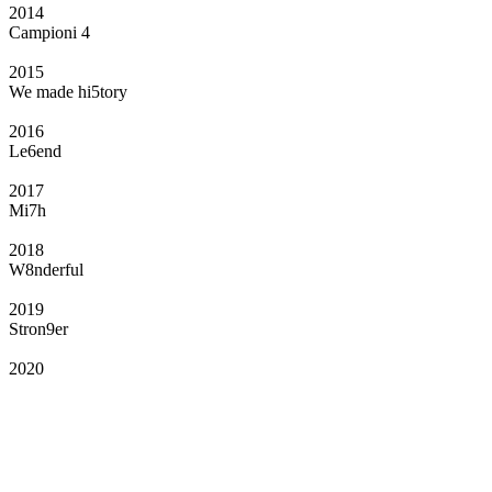
2014
Campioni 4
2015
We made hi5tory
2016
Le6end
2017
Mi7h
2018
W8nderful
2019
Stron9er
2020
Il Club
Grazie all’affiliazione, gli Official Fan Club possono offrire numerosi vantaggi
a tutti i propri iscritti: servizi di biglietteria per le partite in casa e in trasferta,