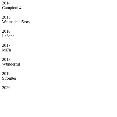
2014
Campioni 4
2015
We made hi5tory
2016
Le6end
2017
Mi7h
2018
W8nderful
2019
Stron9er
2020
Il Club
Grazie all’affiliazione, gli Official Fan Club possono offrire numerosi vantaggi
a tutti i propri iscritti: servizi di biglietteria per le partite in casa e in trasferta,