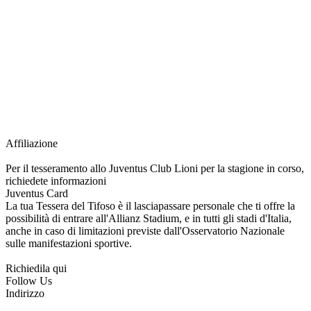
richiesta della Juventus Card ad un prezzo agevolato, partecipazione ad eventi
e attività esclusive, e molto altro.
Per diventare socio JOFC è necessario rivolgersi al Club e richiedere
l’iscrizione. Una volta iscritto, ciascun socio potrà fare riferimento allo stesso
Official Fan Club per richiedere i servizi riservati durante tutto l’anno.
L’affiliazione resta valida per l’intera stagione sportiva.
Affiliazione
Per il tesseramento allo Juventus Club Lioni per la stagione in corso,
richiedete informazioni
Juventus Card
La tua Tessera del Tifoso è il lasciapassare personale che ti offre la
possibilità di entrare all'Allianz Stadium, e in tutti gli stadi d'Italia,
anche in caso di limitazioni previste dall'Osservatorio Nazionale
sulle manifestazioni sportive.
Richiedila qui
Follow Us
Indirizzo