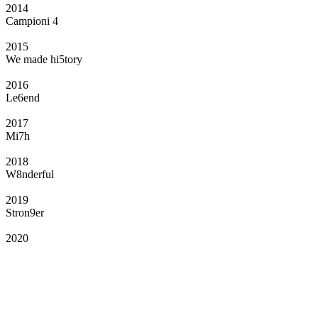
2014
Campioni 4
2015
We made hi5tory
2016
Le6end
2017
Mi7h
2018
W8nderful
2019
Stron9er
2020
Il Club
Grazie all’affiliazione, gli Official Fan Club possono offrire numerosi vantaggi
a tutti i propri iscritti: servizi di biglietteria per le partite in casa e in trasferta,