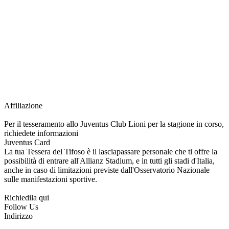
richiesta della Juventus Card ad un prezzo agevolato, partecipazione ad eventi
e attività esclusive, e molto altro.
Per diventare socio JOFC è necessario rivolgersi al Club e richiedere
l’iscrizione. Una volta iscritto, ciascun socio potrà fare riferimento allo stesso
Official Fan Club per richiedere i servizi riservati durante tutto l’anno.
L’affiliazione resta valida per l’intera stagione sportiva.
Affiliazione
Per il tesseramento allo Juventus Club Lioni per la stagione in corso,
richiedete informazioni
Juventus Card
La tua Tessera del Tifoso è il lasciapassare personale che ti offre la
possibilità di entrare all'Allianz Stadium, e in tutti gli stadi d'Italia,
anche in caso di limitazioni previste dall'Osservatorio Nazionale
sulle manifestazioni sportive.
Richiedila qui
Follow Us
Indirizzo