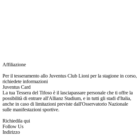
richiesta della Juventus Card ad un prezzo agevolato, partecipazione ad eventi
e attività esclusive, e molto altro.
Per diventare socio JOFC è necessario rivolgersi al Club e richiedere
l’iscrizione. Una volta iscritto, ciascun socio potrà fare riferimento allo stesso
Official Fan Club per richiedere i servizi riservati durante tutto l’anno.
L’affiliazione resta valida per l’intera stagione sportiva.
Affiliazione
Per il tesseramento allo Juventus Club Lioni per la stagione in corso,
richiedete informazioni
Juventus Card
La tua Tessera del Tifoso è il lasciapassare personale che ti offre la
possibilità di entrare all'Allianz Stadium, e in tutti gli stadi d'Italia,
anche in caso di limitazioni previste dall'Osservatorio Nazionale
sulle manifestazioni sportive.
Richiedila qui
Follow Us
Indirizzo