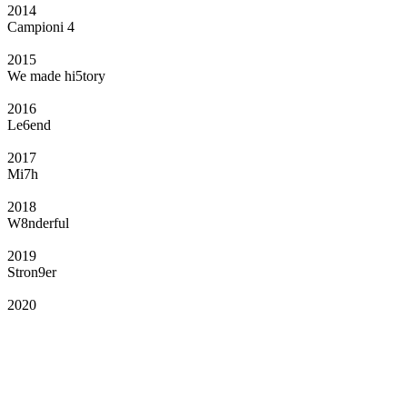
2014
Campioni 4
2015
We made hi5tory
2016
Le6end
2017
Mi7h
2018
W8nderful
2019
Stron9er
2020
Il Club
Grazie all’affiliazione, gli Official Fan Club possono offrire numerosi vantaggi
a tutti i propri iscritti: servizi di biglietteria per le partite in casa e in trasferta,