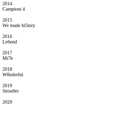
2014
Campioni 4
2015
We made hi5tory
2016
Le6end
2017
Mi7h
2018
W8nderful
2019
Stron9er
2020
Il Club
Grazie all’affiliazione, gli Official Fan Club possono offrire numerosi vantaggi
a tutti i propri iscritti: servizi di biglietteria per le partite in casa e in trasferta,