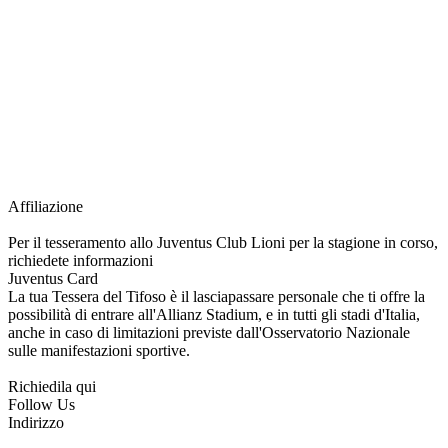
richiesta della Juventus Card ad un prezzo agevolato, partecipazione ad eventi
e attività esclusive, e molto altro.
Per diventare socio JOFC è necessario rivolgersi al Club e richiedere
l’iscrizione. Una volta iscritto, ciascun socio potrà fare riferimento allo stesso
Official Fan Club per richiedere i servizi riservati durante tutto l’anno.
L’affiliazione resta valida per l’intera stagione sportiva.
Affiliazione
Per il tesseramento allo Juventus Club Lioni per la stagione in corso,
richiedete informazioni
Juventus Card
La tua Tessera del Tifoso è il lasciapassare personale che ti offre la
possibilità di entrare all'Allianz Stadium, e in tutti gli stadi d'Italia,
anche in caso di limitazioni previste dall'Osservatorio Nazionale
sulle manifestazioni sportive.
Richiedila qui
Follow Us
Indirizzo