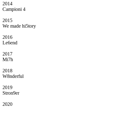
2014
Campioni 4
2015
We made hi5tory
2016
Le6end
2017
Mi7h
2018
W8nderful
2019
Stron9er
2020
Il Club
Grazie all’affiliazione, gli Official Fan Club possono offrire numerosi vantaggi
a tutti i propri iscritti: servizi di biglietteria per le partite in casa e in trasferta,