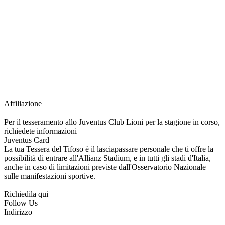
richiesta della Juventus Card ad un prezzo agevolato, partecipazione ad eventi
e attività esclusive, e molto altro.
Per diventare socio JOFC è necessario rivolgersi al Club e richiedere
l’iscrizione. Una volta iscritto, ciascun socio potrà fare riferimento allo stesso
Official Fan Club per richiedere i servizi riservati durante tutto l’anno.
L’affiliazione resta valida per l’intera stagione sportiva.
Affiliazione
Per il tesseramento allo Juventus Club Lioni per la stagione in corso,
richiedete informazioni
Juventus Card
La tua Tessera del Tifoso è il lasciapassare personale che ti offre la
possibilità di entrare all'Allianz Stadium, e in tutti gli stadi d'Italia,
anche in caso di limitazioni previste dall'Osservatorio Nazionale
sulle manifestazioni sportive.
Richiedila qui
Follow Us
Indirizzo