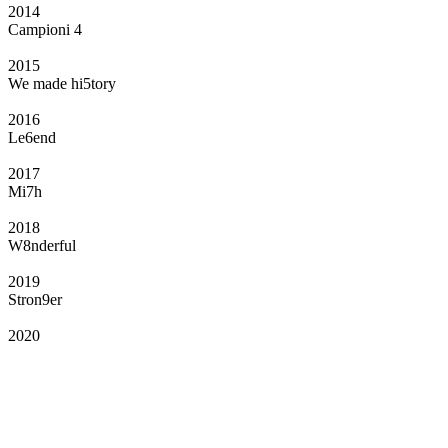
2014
Campioni 4
2015
We made hi5tory
2016
Le6end
2017
Mi7h
2018
W8nderful
2019
Stron9er
2020
Il Club
Grazie all’affiliazione, gli Official Fan Club possono offrire numerosi vantaggi
a tutti i propri iscritti: servizi di biglietteria per le partite in casa e in trasferta,