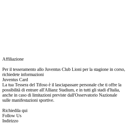
richiesta della Juventus Card ad un prezzo agevolato, partecipazione ad eventi
e attività esclusive, e molto altro.
Per diventare socio JOFC è necessario rivolgersi al Club e richiedere
l’iscrizione. Una volta iscritto, ciascun socio potrà fare riferimento allo stesso
Official Fan Club per richiedere i servizi riservati durante tutto l’anno.
L’affiliazione resta valida per l’intera stagione sportiva.
Affiliazione
Per il tesseramento allo Juventus Club Lioni per la stagione in corso,
richiedete informazioni
Juventus Card
La tua Tessera del Tifoso è il lasciapassare personale che ti offre la
possibilità di entrare all'Allianz Stadium, e in tutti gli stadi d'Italia,
anche in caso di limitazioni previste dall'Osservatorio Nazionale
sulle manifestazioni sportive.
Richiedila qui
Follow Us
Indirizzo