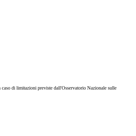
hiesta della Juventus Card ad un prezzo agevolato, partecipazione ad eventi e attività
er richiedere i servizi riservati durante tutto l’anno. L’affiliazione resta valida
 in caso di limitazioni previste dall'Osservatorio Nazionale sulle