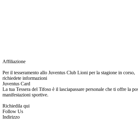
Grazie all’affiliazione, gli Official Fan Club possono offrire numerosi vantaggi a tut
esclusive, e molto altro.
Per diventare socio JOFC è necessario rivolgersi al Club e richiedere l’iscrizione. U
per l’intera stagione sportiva.
Affiliazione
Per il tesseramento allo Juventus Club Lioni per la stagione in corso,
richiedete informazioni
Juventus Card
La tua Tessera del Tifoso è il lasciapassare personale che ti offre la poss
manifestazioni sportive.
Richiedila qui
Follow Us
Indirizzo
via Tiziano, 1
83047 Lioni (AV)