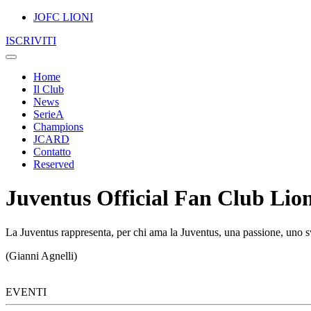
JOFC LIONI
ISCRIVITI
Home
Il Club
News
SerieA
Champions
JCARD
Contatto
Reserved
Juventus Official Fan Club Lion
La Juventus rappresenta, per chi ama la Juventus, una passione, uno sv
(Gianni Agnelli)
EVENTI