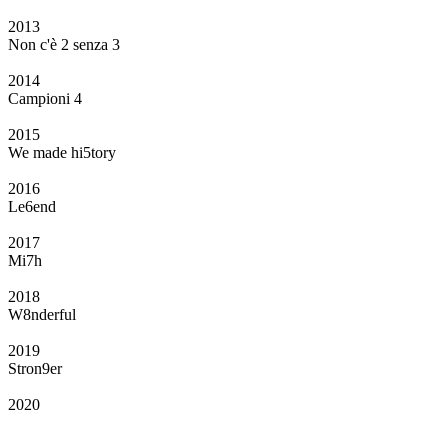
2013
Non c'è 2 senza 3
2014
Campioni 4
2015
We made hi5tory
2016
Le6end
2017
Mi7h
2018
W8nderful
2019
Stron9er
2020
Il Club