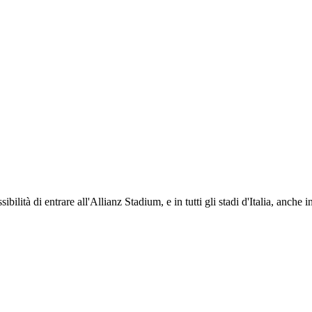
ti i propri iscritti: servizi di biglietteria per le partite in casa e in trasferta, ric
na volta iscritto, ciascun socio potrà fare riferimento allo stesso Official Fan Club p
ibilità di entrare all'Allianz Stadium, e in tutti gli stadi d'Italia, anche