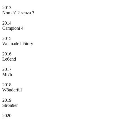
2013
Non c'è 2 senza 3
2014
Campioni 4
2015
We made hi5tory
2016
Le6end
2017
Mi7h
2018
W8nderful
2019
Stron9er
2020
Il Club