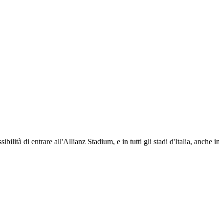
ti i propri iscritti: servizi di biglietteria per le partite in casa e in trasferta, ric
na volta iscritto, ciascun socio potrà fare riferimento allo stesso Official Fan Club p
ibilità di entrare all'Allianz Stadium, e in tutti gli stadi d'Italia, anche