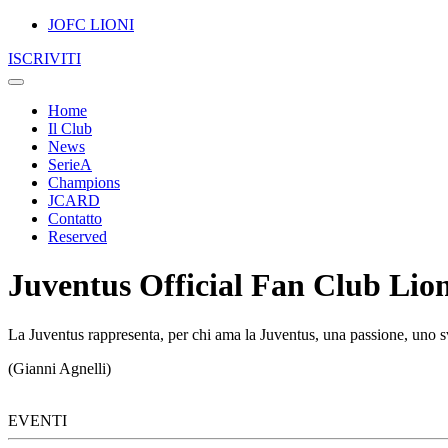
JOFC LIONI
ISCRIVITI
Home
Il Club
News
SerieA
Champions
JCARD
Contatto
Reserved
Juventus Official Fan Club Lion
La Juventus rappresenta, per chi ama la Juventus, una passione, uno sv
(Gianni Agnelli)
EVENTI