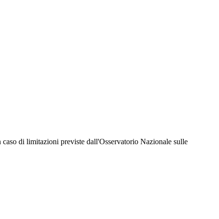
hiesta della Juventus Card ad un prezzo agevolato, partecipazione ad eventi e attività
er richiedere i servizi riservati durante tutto l’anno. L’affiliazione resta valida
 in caso di limitazioni previste dall'Osservatorio Nazionale sulle