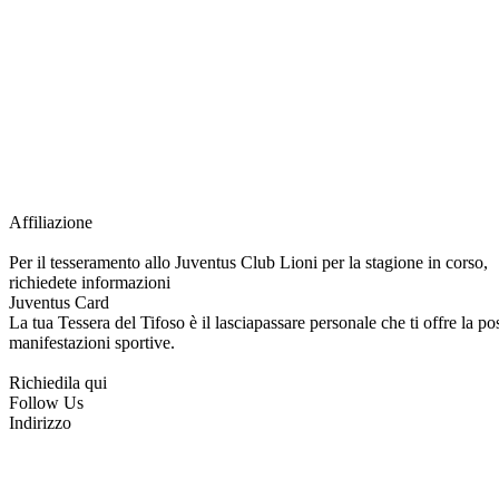
Grazie all’affiliazione, gli Official Fan Club possono offrire numerosi vantaggi a tut
esclusive, e molto altro.
Per diventare socio JOFC è necessario rivolgersi al Club e richiedere l’iscrizione. U
per l’intera stagione sportiva.
Affiliazione
Per il tesseramento allo Juventus Club Lioni per la stagione in corso,
richiedete informazioni
Juventus Card
La tua Tessera del Tifoso è il lasciapassare personale che ti offre la poss
manifestazioni sportive.
Richiedila qui
Follow Us
Indirizzo
via Tiziano, 1
83047 Lioni (AV)