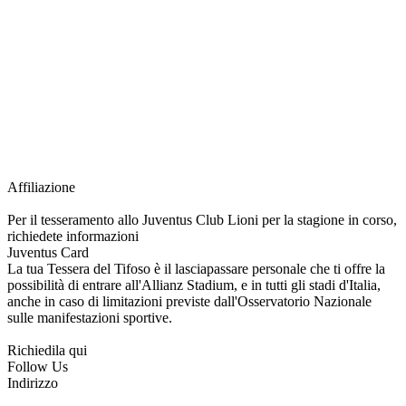
richiesta della Juventus Card ad un prezzo agevolato, partecipazione ad eventi
e attività esclusive, e molto altro.
Per diventare socio JOFC è necessario rivolgersi al Club e richiedere
l’iscrizione. Una volta iscritto, ciascun socio potrà fare riferimento allo stesso
Official Fan Club per richiedere i servizi riservati durante tutto l’anno.
L’affiliazione resta valida per l’intera stagione sportiva.
Affiliazione
Per il tesseramento allo Juventus Club Lioni per la stagione in corso,
richiedete informazioni
Juventus Card
La tua Tessera del Tifoso è il lasciapassare personale che ti offre la
possibilità di entrare all'Allianz Stadium, e in tutti gli stadi d'Italia,
anche in caso di limitazioni previste dall'Osservatorio Nazionale
sulle manifestazioni sportive.
Richiedila qui
Follow Us
Indirizzo