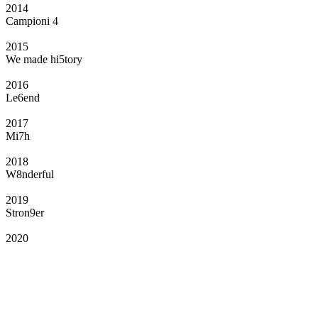
2014
Campioni 4
2015
We made hi5tory
2016
Le6end
2017
Mi7h
2018
W8nderful
2019
Stron9er
2020
Il Club
Grazie all’affiliazione, gli Official Fan Club possono offrire numerosi vantaggi
a tutti i propri iscritti: servizi di biglietteria per le partite in casa e in trasferta,