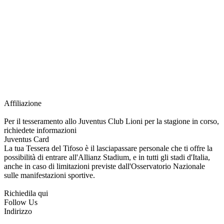
richiesta della Juventus Card ad un prezzo agevolato, partecipazione ad eventi
e attività esclusive, e molto altro.
Per diventare socio JOFC è necessario rivolgersi al Club e richiedere
l’iscrizione. Una volta iscritto, ciascun socio potrà fare riferimento allo stesso
Official Fan Club per richiedere i servizi riservati durante tutto l’anno.
L’affiliazione resta valida per l’intera stagione sportiva.
Affiliazione
Per il tesseramento allo Juventus Club Lioni per la stagione in corso,
richiedete informazioni
Juventus Card
La tua Tessera del Tifoso è il lasciapassare personale che ti offre la
possibilità di entrare all'Allianz Stadium, e in tutti gli stadi d'Italia,
anche in caso di limitazioni previste dall'Osservatorio Nazionale
sulle manifestazioni sportive.
Richiedila qui
Follow Us
Indirizzo