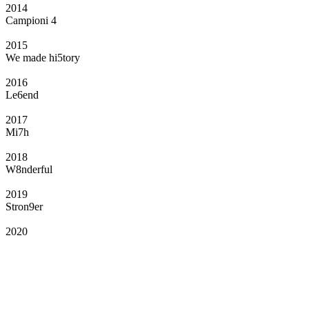
2014
Campioni 4
2015
We made hi5tory
2016
Le6end
2017
Mi7h
2018
W8nderful
2019
Stron9er
2020
Il Club
Grazie all’affiliazione, gli Official Fan Club possono offrire numerosi vantaggi
a tutti i propri iscritti: servizi di biglietteria per le partite in casa e in trasferta,