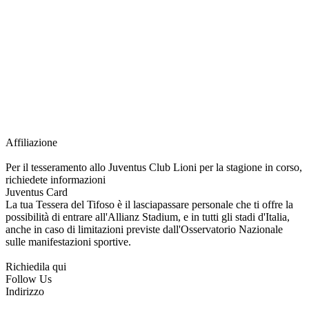
richiesta della Juventus Card ad un prezzo agevolato, partecipazione ad eventi
e attività esclusive, e molto altro.
Per diventare socio JOFC è necessario rivolgersi al Club e richiedere
l’iscrizione. Una volta iscritto, ciascun socio potrà fare riferimento allo stesso
Official Fan Club per richiedere i servizi riservati durante tutto l’anno.
L’affiliazione resta valida per l’intera stagione sportiva.
Affiliazione
Per il tesseramento allo Juventus Club Lioni per la stagione in corso,
richiedete informazioni
Juventus Card
La tua Tessera del Tifoso è il lasciapassare personale che ti offre la
possibilità di entrare all'Allianz Stadium, e in tutti gli stadi d'Italia,
anche in caso di limitazioni previste dall'Osservatorio Nazionale
sulle manifestazioni sportive.
Richiedila qui
Follow Us
Indirizzo