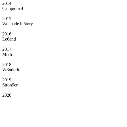
2014
Campioni 4
2015
We made hi5tory
2016
Le6end
2017
Mi7h
2018
W8nderful
2019
Stron9er
2020
Il Club
Grazie all’affiliazione, gli Official Fan Club possono offrire numerosi vantaggi
a tutti i propri iscritti: servizi di biglietteria per le partite in casa e in trasferta,