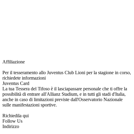
richiesta della Juventus Card ad un prezzo agevolato, partecipazione ad eventi
e attività esclusive, e molto altro.
Per diventare socio JOFC è necessario rivolgersi al Club e richiedere
l’iscrizione. Una volta iscritto, ciascun socio potrà fare riferimento allo stesso
Official Fan Club per richiedere i servizi riservati durante tutto l’anno.
L’affiliazione resta valida per l’intera stagione sportiva.
Affiliazione
Per il tesseramento allo Juventus Club Lioni per la stagione in corso,
richiedete informazioni
Juventus Card
La tua Tessera del Tifoso è il lasciapassare personale che ti offre la
possibilità di entrare all'Allianz Stadium, e in tutti gli stadi d'Italia,
anche in caso di limitazioni previste dall'Osservatorio Nazionale
sulle manifestazioni sportive.
Richiedila qui
Follow Us
Indirizzo