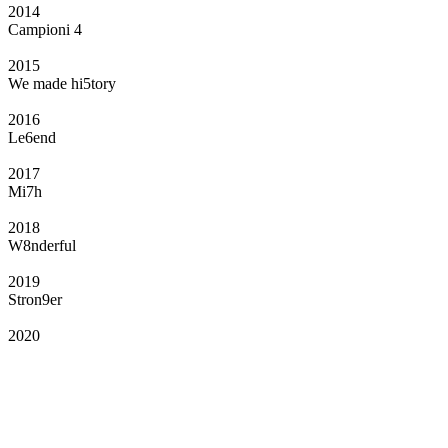
2014
Campioni 4
2015
We made hi5tory
2016
Le6end
2017
Mi7h
2018
W8nderful
2019
Stron9er
2020
Il Club
Grazie all’affiliazione, gli Official Fan Club possono offrire numerosi vantaggi
a tutti i propri iscritti: servizi di biglietteria per le partite in casa e in trasferta,