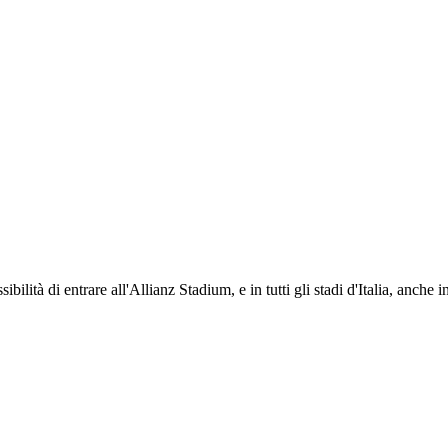
ti i propri iscritti: servizi di biglietteria per le partite in casa e in trasferta, ric
na volta iscritto, ciascun socio potrà fare riferimento allo stesso Official Fan Club p
ibilità di entrare all'Allianz Stadium, e in tutti gli stadi d'Italia, anche