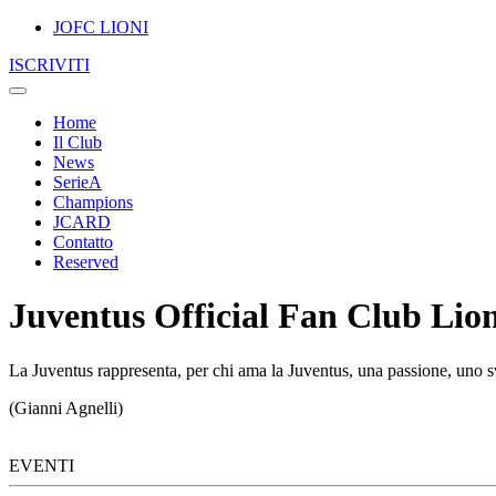
JOFC LIONI
ISCRIVITI
Home
Il Club
News
SerieA
Champions
JCARD
Contatto
Reserved
Juventus Official Fan Club Lion
La Juventus rappresenta, per chi ama la Juventus, una passione, uno sv
(Gianni Agnelli)
EVENTI