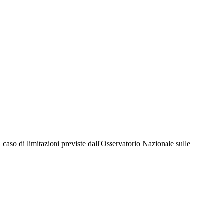
hiesta della Juventus Card ad un prezzo agevolato, partecipazione ad eventi e attività
er richiedere i servizi riservati durante tutto l’anno. L’affiliazione resta valida
 in caso di limitazioni previste dall'Osservatorio Nazionale sulle