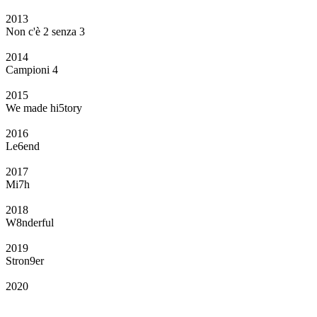
2013
Non c'è 2 senza 3
2014
Campioni 4
2015
We made hi5tory
2016
Le6end
2017
Mi7h
2018
W8nderful
2019
Stron9er
2020
Il Club