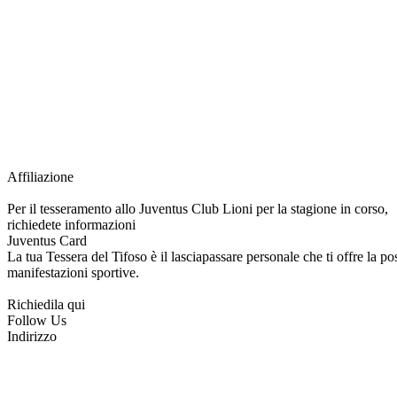
Grazie all’affiliazione, gli Official Fan Club possono offrire numerosi vantaggi a tut
esclusive, e molto altro.
Per diventare socio JOFC è necessario rivolgersi al Club e richiedere l’iscrizione. U
per l’intera stagione sportiva.
Affiliazione
Per il tesseramento allo Juventus Club Lioni per la stagione in corso,
richiedete informazioni
Juventus Card
La tua Tessera del Tifoso è il lasciapassare personale che ti offre la poss
manifestazioni sportive.
Richiedila qui
Follow Us
Indirizzo
via Tiziano, 1
83047 Lioni (AV)