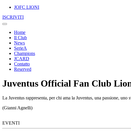
JOFC LIONI
ISCRIVITI
Home
Il Club
News
SerieA
Champions
JCARD
Contatto
Reserved
Juventus Official Fan Club Lion
La Juventus rappresenta, per chi ama la Juventus, una passione, uno sv
(Gianni Agnelli)
EVENTI