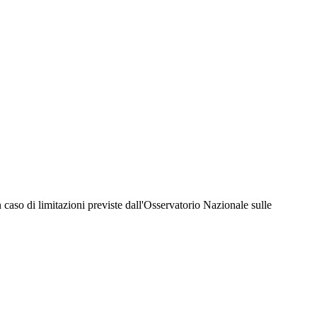
hiesta della Juventus Card ad un prezzo agevolato, partecipazione ad eventi e attività
er richiedere i servizi riservati durante tutto l’anno. L’affiliazione resta valida
 in caso di limitazioni previste dall'Osservatorio Nazionale sulle