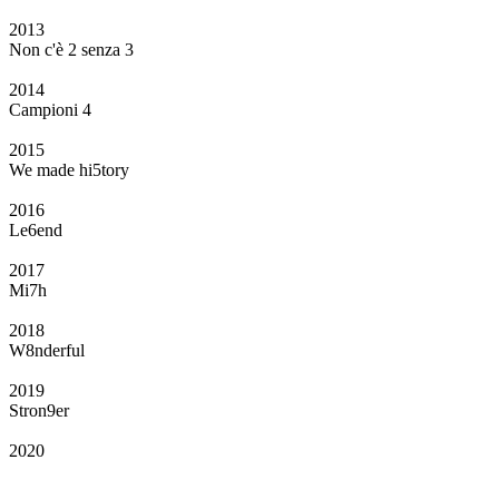
2013
Non c'è 2 senza 3
2014
Campioni 4
2015
We made hi5tory
2016
Le6end
2017
Mi7h
2018
W8nderful
2019
Stron9er
2020
Il Club