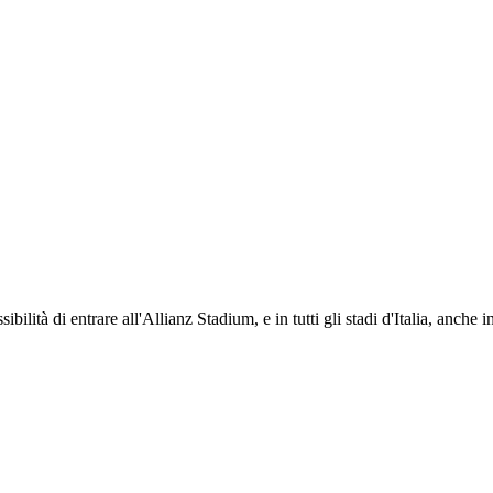
ti i propri iscritti: servizi di biglietteria per le partite in casa e in trasferta, ric
na volta iscritto, ciascun socio potrà fare riferimento allo stesso Official Fan Club p
ibilità di entrare all'Allianz Stadium, e in tutti gli stadi d'Italia, anche