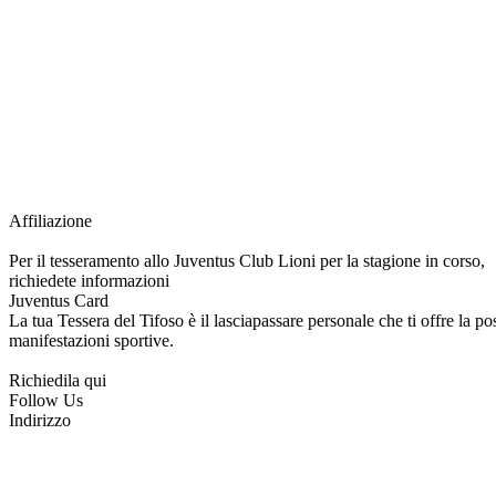
Grazie all’affiliazione, gli Official Fan Club possono offrire numerosi vantaggi a tut
esclusive, e molto altro.
Per diventare socio JOFC è necessario rivolgersi al Club e richiedere l’iscrizione. U
per l’intera stagione sportiva.
Affiliazione
Per il tesseramento allo Juventus Club Lioni per la stagione in corso,
richiedete informazioni
Juventus Card
La tua Tessera del Tifoso è il lasciapassare personale che ti offre la poss
manifestazioni sportive.
Richiedila qui
Follow Us
Indirizzo
via Tiziano, 1
83047 Lioni (AV)