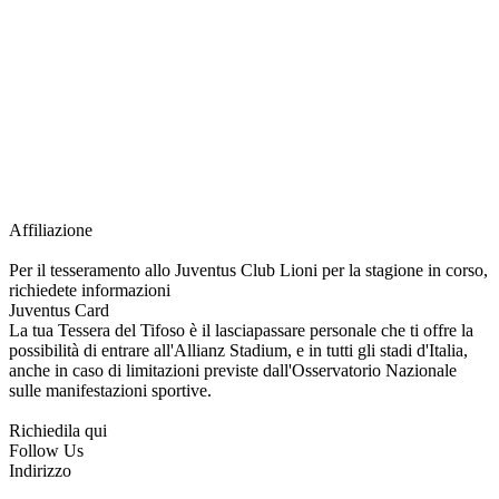
richiesta della Juventus Card ad un prezzo agevolato, partecipazione ad eventi
e attività esclusive, e molto altro.
Per diventare socio JOFC è necessario rivolgersi al Club e richiedere
l’iscrizione. Una volta iscritto, ciascun socio potrà fare riferimento allo stesso
Official Fan Club per richiedere i servizi riservati durante tutto l’anno.
L’affiliazione resta valida per l’intera stagione sportiva.
Affiliazione
Per il tesseramento allo Juventus Club Lioni per la stagione in corso,
richiedete informazioni
Juventus Card
La tua Tessera del Tifoso è il lasciapassare personale che ti offre la
possibilità di entrare all'Allianz Stadium, e in tutti gli stadi d'Italia,
anche in caso di limitazioni previste dall'Osservatorio Nazionale
sulle manifestazioni sportive.
Richiedila qui
Follow Us
Indirizzo