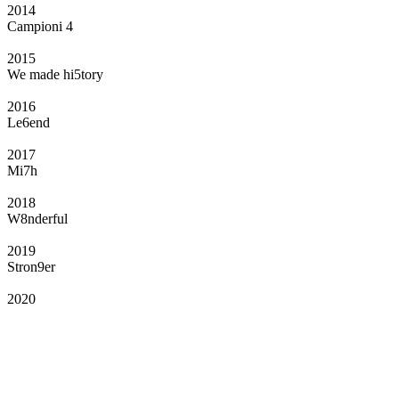
2014
Campioni 4
2015
We made hi5tory
2016
Le6end
2017
Mi7h
2018
W8nderful
2019
Stron9er
2020
Il Club
Grazie all’affiliazione, gli Official Fan Club possono offrire numerosi vantaggi
a tutti i propri iscritti: servizi di biglietteria per le partite in casa e in trasferta,