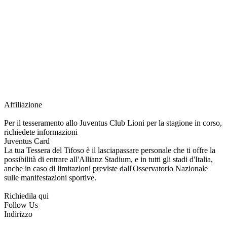
richiesta della Juventus Card ad un prezzo agevolato, partecipazione ad eventi
e attività esclusive, e molto altro.
Per diventare socio JOFC è necessario rivolgersi al Club e richiedere
l’iscrizione. Una volta iscritto, ciascun socio potrà fare riferimento allo stesso
Official Fan Club per richiedere i servizi riservati durante tutto l’anno.
L’affiliazione resta valida per l’intera stagione sportiva.
Affiliazione
Per il tesseramento allo Juventus Club Lioni per la stagione in corso,
richiedete informazioni
Juventus Card
La tua Tessera del Tifoso è il lasciapassare personale che ti offre la
possibilità di entrare all'Allianz Stadium, e in tutti gli stadi d'Italia,
anche in caso di limitazioni previste dall'Osservatorio Nazionale
sulle manifestazioni sportive.
Richiedila qui
Follow Us
Indirizzo