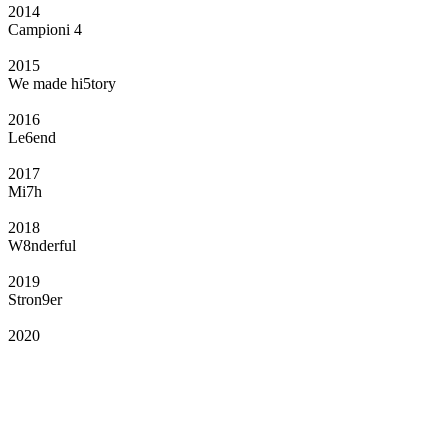
2014
Campioni 4
2015
We made hi5tory
2016
Le6end
2017
Mi7h
2018
W8nderful
2019
Stron9er
2020
Il Club
Grazie all’affiliazione, gli Official Fan Club possono offrire numerosi vantaggi
a tutti i propri iscritti: servizi di biglietteria per le partite in casa e in trasferta,