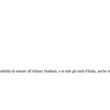
ti i propri iscritti: servizi di biglietteria per le partite in casa e in trasferta, ric
na volta iscritto, ciascun socio potrà fare riferimento allo stesso Official Fan Club p
ibilità di entrare all'Allianz Stadium, e in tutti gli stadi d'Italia, anche