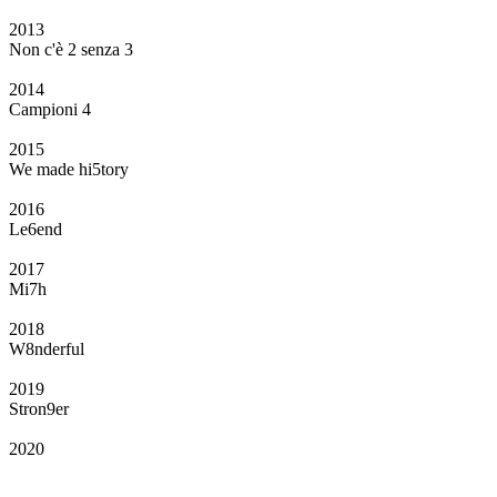
2013
Non c'è 2 senza 3
2014
Campioni 4
2015
We made hi5tory
2016
Le6end
2017
Mi7h
2018
W8nderful
2019
Stron9er
2020
Il Club