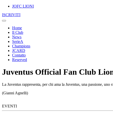
JOFC LIONI
ISCRIVITI
Home
Il Club
News
SerieA
Champions
JCARD
Contatto
Reserved
Juventus Official Fan Club Lion
La Juventus rappresenta, per chi ama la Juventus, una passione, uno sv
(Gianni Agnelli)
EVENTI