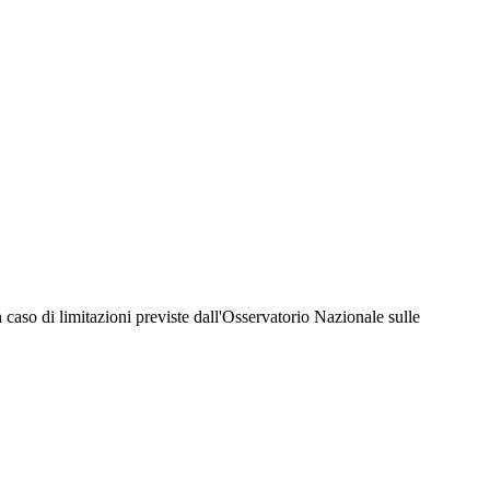
hiesta della Juventus Card ad un prezzo agevolato, partecipazione ad eventi e attività
er richiedere i servizi riservati durante tutto l’anno. L’affiliazione resta valida
 in caso di limitazioni previste dall'Osservatorio Nazionale sulle