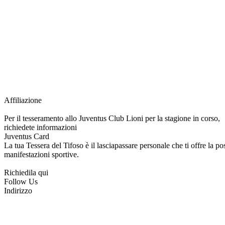
Grazie all’affiliazione, gli Official Fan Club possono offrire numerosi vantaggi a tut
esclusive, e molto altro.
Per diventare socio JOFC è necessario rivolgersi al Club e richiedere l’iscrizione. U
per l’intera stagione sportiva.
Affiliazione
Per il tesseramento allo Juventus Club Lioni per la stagione in corso,
richiedete informazioni
Juventus Card
La tua Tessera del Tifoso è il lasciapassare personale che ti offre la poss
manifestazioni sportive.
Richiedila qui
Follow Us
Indirizzo
via Tiziano, 1
83047 Lioni (AV)