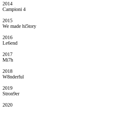
2014
Campioni 4
2015
We made hi5tory
2016
Le6end
2017
Mi7h
2018
W8nderful
2019
Stron9er
2020
Il Club
Grazie all’affiliazione, gli Official Fan Club possono offrire numerosi vantaggi
a tutti i propri iscritti: servizi di biglietteria per le partite in casa e in trasferta,