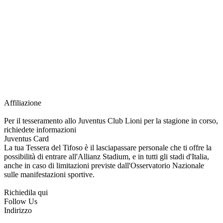
richiesta della Juventus Card ad un prezzo agevolato, partecipazione ad eventi
e attività esclusive, e molto altro.
Per diventare socio JOFC è necessario rivolgersi al Club e richiedere
l’iscrizione. Una volta iscritto, ciascun socio potrà fare riferimento allo stesso
Official Fan Club per richiedere i servizi riservati durante tutto l’anno.
L’affiliazione resta valida per l’intera stagione sportiva.
Affiliazione
Per il tesseramento allo Juventus Club Lioni per la stagione in corso,
richiedete informazioni
Juventus Card
La tua Tessera del Tifoso è il lasciapassare personale che ti offre la
possibilità di entrare all'Allianz Stadium, e in tutti gli stadi d'Italia,
anche in caso di limitazioni previste dall'Osservatorio Nazionale
sulle manifestazioni sportive.
Richiedila qui
Follow Us
Indirizzo