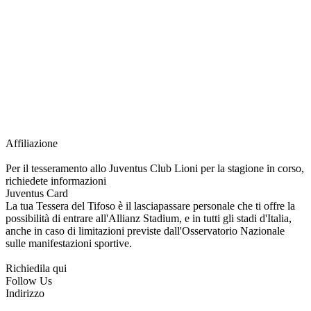
richiesta della Juventus Card ad un prezzo agevolato, partecipazione ad eventi
e attività esclusive, e molto altro.
Per diventare socio JOFC è necessario rivolgersi al Club e richiedere
l’iscrizione. Una volta iscritto, ciascun socio potrà fare riferimento allo stesso
Official Fan Club per richiedere i servizi riservati durante tutto l’anno.
L’affiliazione resta valida per l’intera stagione sportiva.
Affiliazione
Per il tesseramento allo Juventus Club Lioni per la stagione in corso,
richiedete informazioni
Juventus Card
La tua Tessera del Tifoso è il lasciapassare personale che ti offre la
possibilità di entrare all'Allianz Stadium, e in tutti gli stadi d'Italia,
anche in caso di limitazioni previste dall'Osservatorio Nazionale
sulle manifestazioni sportive.
Richiedila qui
Follow Us
Indirizzo