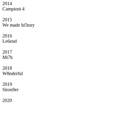
2014
Campioni 4
2015
We made hi5tory
2016
Le6end
2017
Mi7h
2018
W8nderful
2019
Stron9er
2020
Il Club
Grazie all’affiliazione, gli Official Fan Club possono offrire numerosi vantaggi
a tutti i propri iscritti: servizi di biglietteria per le partite in casa e in trasferta,