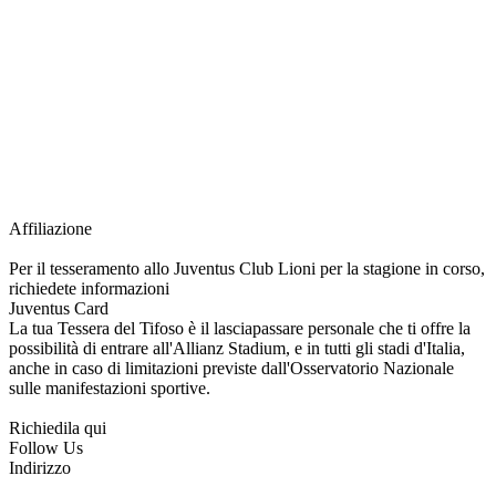
richiesta della Juventus Card ad un prezzo agevolato, partecipazione ad eventi
e attività esclusive, e molto altro.
Per diventare socio JOFC è necessario rivolgersi al Club e richiedere
l’iscrizione. Una volta iscritto, ciascun socio potrà fare riferimento allo stesso
Official Fan Club per richiedere i servizi riservati durante tutto l’anno.
L’affiliazione resta valida per l’intera stagione sportiva.
Affiliazione
Per il tesseramento allo Juventus Club Lioni per la stagione in corso,
richiedete informazioni
Juventus Card
La tua Tessera del Tifoso è il lasciapassare personale che ti offre la
possibilità di entrare all'Allianz Stadium, e in tutti gli stadi d'Italia,
anche in caso di limitazioni previste dall'Osservatorio Nazionale
sulle manifestazioni sportive.
Richiedila qui
Follow Us
Indirizzo