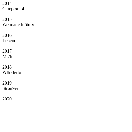
2014
Campioni 4
2015
We made hi5tory
2016
Le6end
2017
Mi7h
2018
W8nderful
2019
Stron9er
2020
Il Club
Grazie all’affiliazione, gli Official Fan Club possono offrire numerosi vantaggi
a tutti i propri iscritti: servizi di biglietteria per le partite in casa e in trasferta,