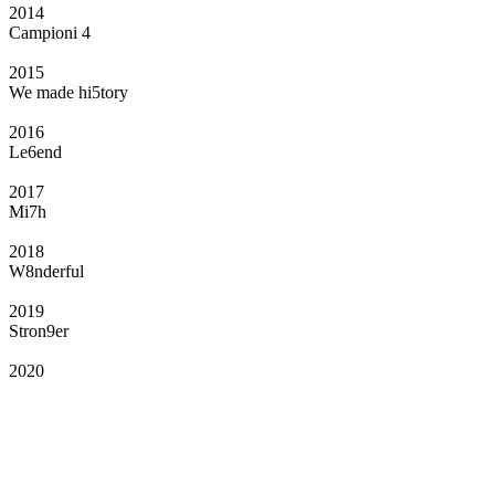
2014
Campioni 4
2015
We made hi5tory
2016
Le6end
2017
Mi7h
2018
W8nderful
2019
Stron9er
2020
Il Club
Grazie all’affiliazione, gli Official Fan Club possono offrire numerosi vantaggi
a tutti i propri iscritti: servizi di biglietteria per le partite in casa e in trasferta,