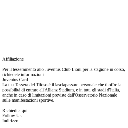
richiesta della Juventus Card ad un prezzo agevolato, partecipazione ad eventi
e attività esclusive, e molto altro.
Per diventare socio JOFC è necessario rivolgersi al Club e richiedere
l’iscrizione. Una volta iscritto, ciascun socio potrà fare riferimento allo stesso
Official Fan Club per richiedere i servizi riservati durante tutto l’anno.
L’affiliazione resta valida per l’intera stagione sportiva.
Affiliazione
Per il tesseramento allo Juventus Club Lioni per la stagione in corso,
richiedete informazioni
Juventus Card
La tua Tessera del Tifoso è il lasciapassare personale che ti offre la
possibilità di entrare all'Allianz Stadium, e in tutti gli stadi d'Italia,
anche in caso di limitazioni previste dall'Osservatorio Nazionale
sulle manifestazioni sportive.
Richiedila qui
Follow Us
Indirizzo