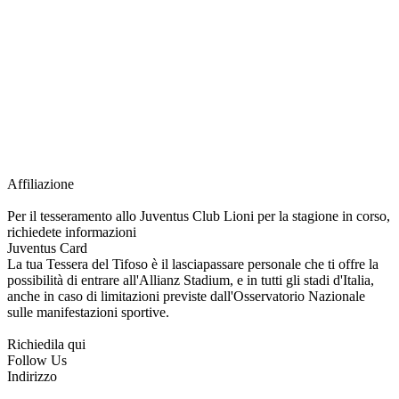
richiesta della Juventus Card ad un prezzo agevolato, partecipazione ad eventi
e attività esclusive, e molto altro.
Per diventare socio JOFC è necessario rivolgersi al Club e richiedere
l’iscrizione. Una volta iscritto, ciascun socio potrà fare riferimento allo stesso
Official Fan Club per richiedere i servizi riservati durante tutto l’anno.
L’affiliazione resta valida per l’intera stagione sportiva.
Affiliazione
Per il tesseramento allo Juventus Club Lioni per la stagione in corso,
richiedete informazioni
Juventus Card
La tua Tessera del Tifoso è il lasciapassare personale che ti offre la
possibilità di entrare all'Allianz Stadium, e in tutti gli stadi d'Italia,
anche in caso di limitazioni previste dall'Osservatorio Nazionale
sulle manifestazioni sportive.
Richiedila qui
Follow Us
Indirizzo