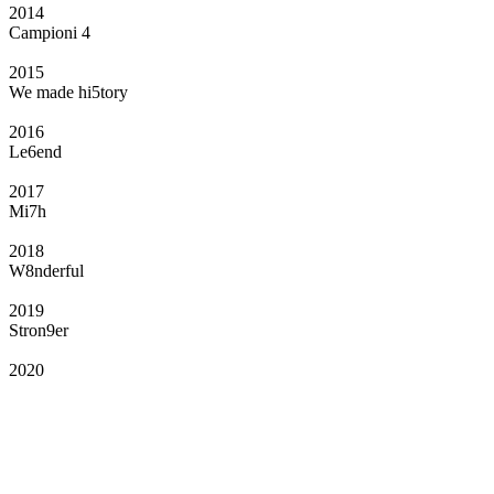
2014
Campioni 4
2015
We made hi5tory
2016
Le6end
2017
Mi7h
2018
W8nderful
2019
Stron9er
2020
Il Club
Grazie all’affiliazione, gli Official Fan Club possono offrire numerosi vantaggi
a tutti i propri iscritti: servizi di biglietteria per le partite in casa e in trasferta,