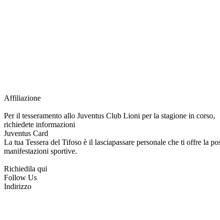
Grazie all’affiliazione, gli Official Fan Club possono offrire numerosi vantaggi a tut
esclusive, e molto altro.
Per diventare socio JOFC è necessario rivolgersi al Club e richiedere l’iscrizione. U
per l’intera stagione sportiva.
Affiliazione
Per il tesseramento allo Juventus Club Lioni per la stagione in corso,
richiedete informazioni
Juventus Card
La tua Tessera del Tifoso è il lasciapassare personale che ti offre la poss
manifestazioni sportive.
Richiedila qui
Follow Us
Indirizzo
via Tiziano, 1
83047 Lioni (AV)