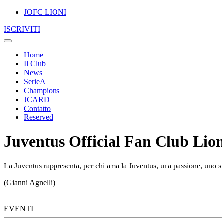
JOFC LIONI
ISCRIVITI
Home
Il Club
News
SerieA
Champions
JCARD
Contatto
Reserved
Juventus Official Fan Club Lion
La Juventus rappresenta, per chi ama la Juventus, una passione, uno sv
(Gianni Agnelli)
EVENTI