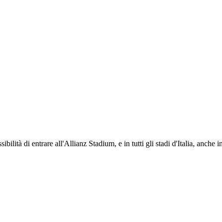
ti i propri iscritti: servizi di biglietteria per le partite in casa e in trasferta, ric
na volta iscritto, ciascun socio potrà fare riferimento allo stesso Official Fan Club p
ibilità di entrare all'Allianz Stadium, e in tutti gli stadi d'Italia, anche