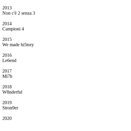
2013
Non c'è 2 senza 3
2014
Campioni 4
2015
We made hi5tory
2016
Le6end
2017
Mi7h
2018
W8nderful
2019
Stron9er
2020
Il Club