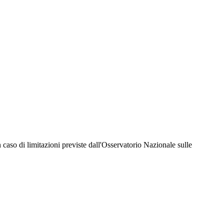
hiesta della Juventus Card ad un prezzo agevolato, partecipazione ad eventi e attività
er richiedere i servizi riservati durante tutto l’anno. L’affiliazione resta valida
 in caso di limitazioni previste dall'Osservatorio Nazionale sulle