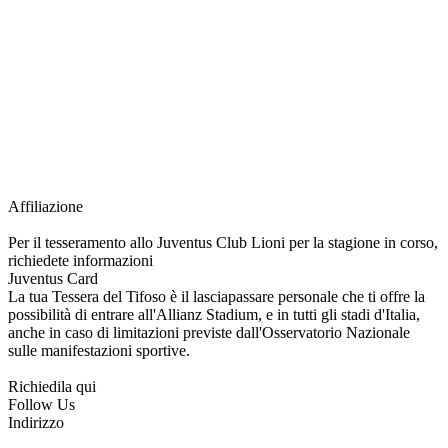
richiesta della Juventus Card ad un prezzo agevolato, partecipazione ad eventi
e attività esclusive, e molto altro.
Per diventare socio JOFC è necessario rivolgersi al Club e richiedere
l’iscrizione. Una volta iscritto, ciascun socio potrà fare riferimento allo stesso
Official Fan Club per richiedere i servizi riservati durante tutto l’anno.
L’affiliazione resta valida per l’intera stagione sportiva.
Affiliazione
Per il tesseramento allo Juventus Club Lioni per la stagione in corso,
richiedete informazioni
Juventus Card
La tua Tessera del Tifoso è il lasciapassare personale che ti offre la
possibilità di entrare all'Allianz Stadium, e in tutti gli stadi d'Italia,
anche in caso di limitazioni previste dall'Osservatorio Nazionale
sulle manifestazioni sportive.
Richiedila qui
Follow Us
Indirizzo