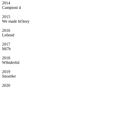
2014
Campioni 4
2015
We made hi5tory
2016
Le6end
2017
Mi7h
2018
W8nderful
2019
Stron9er
2020
Il Club
Grazie all’affiliazione, gli Official Fan Club possono offrire numerosi vantaggi
a tutti i propri iscritti: servizi di biglietteria per le partite in casa e in trasferta,