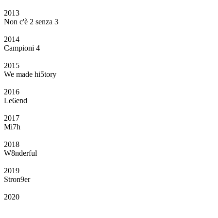
2013
Non c'è 2 senza 3
2014
Campioni 4
2015
We made hi5tory
2016
Le6end
2017
Mi7h
2018
W8nderful
2019
Stron9er
2020
Il Club