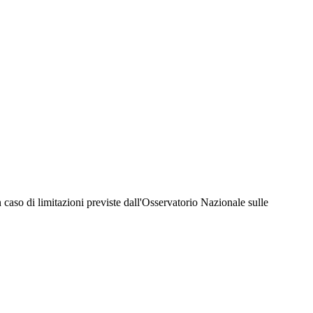
hiesta della Juventus Card ad un prezzo agevolato, partecipazione ad eventi e attività
er richiedere i servizi riservati durante tutto l’anno. L’affiliazione resta valida
 in caso di limitazioni previste dall'Osservatorio Nazionale sulle