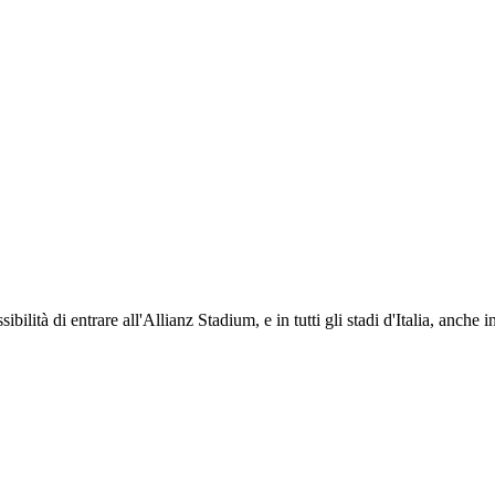
ti i propri iscritti: servizi di biglietteria per le partite in casa e in trasferta, ric
na volta iscritto, ciascun socio potrà fare riferimento allo stesso Official Fan Club p
ibilità di entrare all'Allianz Stadium, e in tutti gli stadi d'Italia, anche