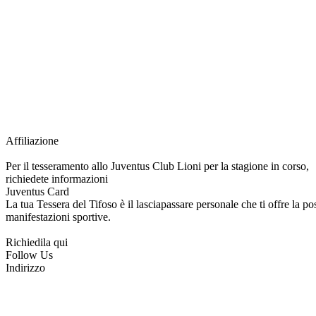
Grazie all’affiliazione, gli Official Fan Club possono offrire numerosi vantaggi a tut
esclusive, e molto altro.
Per diventare socio JOFC è necessario rivolgersi al Club e richiedere l’iscrizione. U
per l’intera stagione sportiva.
Affiliazione
Per il tesseramento allo Juventus Club Lioni per la stagione in corso,
richiedete informazioni
Juventus Card
La tua Tessera del Tifoso è il lasciapassare personale che ti offre la poss
manifestazioni sportive.
Richiedila qui
Follow Us
Indirizzo
via Tiziano, 1
83047 Lioni (AV)