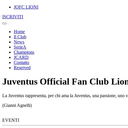
JOFC LIONI
ISCRIVITI
Home
Il Club
News
SerieA
Champions
JCARD
Contatto
Reserved
Juventus Official Fan Club Lion
La Juventus rappresenta, per chi ama la Juventus, una passione, uno sv
(Gianni Agnelli)
EVENTI