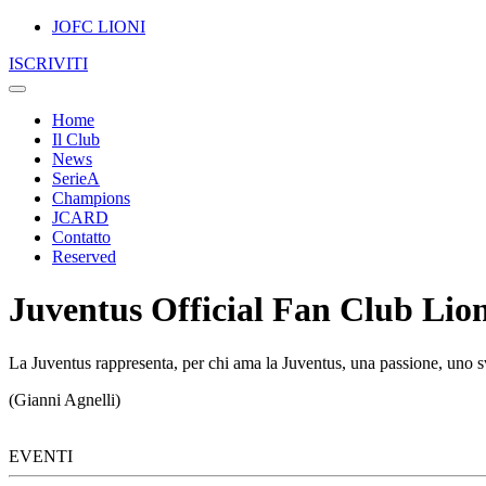
JOFC LIONI
ISCRIVITI
Home
Il Club
News
SerieA
Champions
JCARD
Contatto
Reserved
Juventus Official Fan Club Lion
La Juventus rappresenta, per chi ama la Juventus, una passione, uno sv
(Gianni Agnelli)
EVENTI