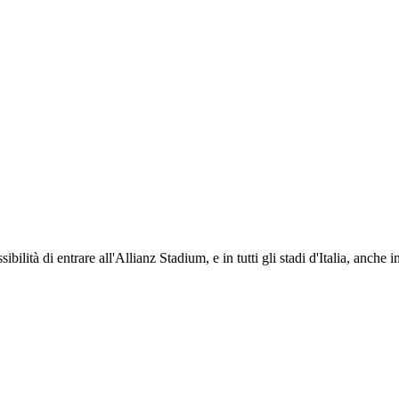
ti i propri iscritti: servizi di biglietteria per le partite in casa e in trasferta, ric
na volta iscritto, ciascun socio potrà fare riferimento allo stesso Official Fan Club p
ibilità di entrare all'Allianz Stadium, e in tutti gli stadi d'Italia, anche