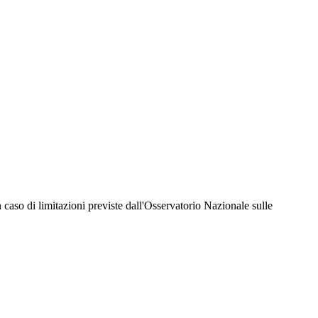
hiesta della Juventus Card ad un prezzo agevolato, partecipazione ad eventi e attività
er richiedere i servizi riservati durante tutto l’anno. L’affiliazione resta valida
 in caso di limitazioni previste dall'Osservatorio Nazionale sulle