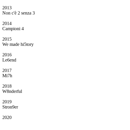
2013
Non c'è 2 senza 3
2014
Campioni 4
2015
We made hi5tory
2016
Le6end
2017
Mi7h
2018
W8nderful
2019
Stron9er
2020
Il Club