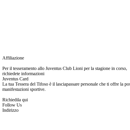
Grazie all’affiliazione, gli Official Fan Club possono offrire numerosi vantaggi a tut
esclusive, e molto altro.
Per diventare socio JOFC è necessario rivolgersi al Club e richiedere l’iscrizione. U
per l’intera stagione sportiva.
Affiliazione
Per il tesseramento allo Juventus Club Lioni per la stagione in corso,
richiedete informazioni
Juventus Card
La tua Tessera del Tifoso è il lasciapassare personale che ti offre la poss
manifestazioni sportive.
Richiedila qui
Follow Us
Indirizzo
via Tiziano, 1
83047 Lioni (AV)