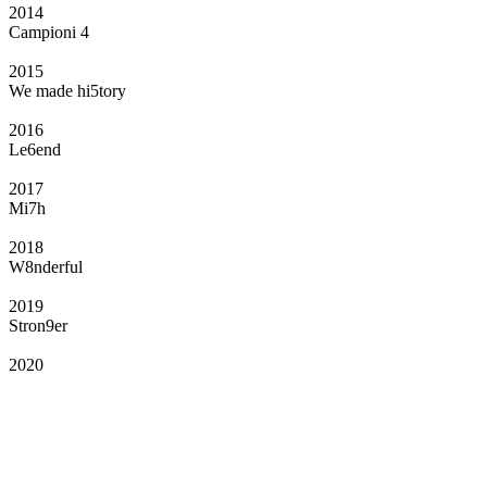
2014
Campioni 4
2015
We made hi5tory
2016
Le6end
2017
Mi7h
2018
W8nderful
2019
Stron9er
2020
Il Club
Grazie all’affiliazione, gli Official Fan Club possono offrire numerosi vantaggi
a tutti i propri iscritti: servizi di biglietteria per le partite in casa e in trasferta,