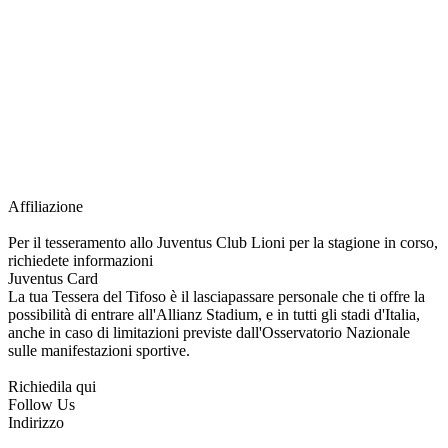
richiesta della Juventus Card ad un prezzo agevolato, partecipazione ad eventi
e attività esclusive, e molto altro.
Per diventare socio JOFC è necessario rivolgersi al Club e richiedere
l’iscrizione. Una volta iscritto, ciascun socio potrà fare riferimento allo stesso
Official Fan Club per richiedere i servizi riservati durante tutto l’anno.
L’affiliazione resta valida per l’intera stagione sportiva.
Affiliazione
Per il tesseramento allo Juventus Club Lioni per la stagione in corso,
richiedete informazioni
Juventus Card
La tua Tessera del Tifoso è il lasciapassare personale che ti offre la
possibilità di entrare all'Allianz Stadium, e in tutti gli stadi d'Italia,
anche in caso di limitazioni previste dall'Osservatorio Nazionale
sulle manifestazioni sportive.
Richiedila qui
Follow Us
Indirizzo