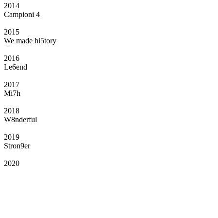
2014
Campioni 4
2015
We made hi5tory
2016
Le6end
2017
Mi7h
2018
W8nderful
2019
Stron9er
2020
Il Club
Grazie all’affiliazione, gli Official Fan Club possono offrire numerosi vantaggi
a tutti i propri iscritti: servizi di biglietteria per le partite in casa e in trasferta,