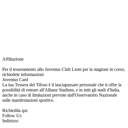
richiesta della Juventus Card ad un prezzo agevolato, partecipazione ad eventi
e attività esclusive, e molto altro.
Per diventare socio JOFC è necessario rivolgersi al Club e richiedere
l’iscrizione. Una volta iscritto, ciascun socio potrà fare riferimento allo stesso
Official Fan Club per richiedere i servizi riservati durante tutto l’anno.
L’affiliazione resta valida per l’intera stagione sportiva.
Affiliazione
Per il tesseramento allo Juventus Club Lioni per la stagione in corso,
richiedete informazioni
Juventus Card
La tua Tessera del Tifoso è il lasciapassare personale che ti offre la
possibilità di entrare all'Allianz Stadium, e in tutti gli stadi d'Italia,
anche in caso di limitazioni previste dall'Osservatorio Nazionale
sulle manifestazioni sportive.
Richiedila qui
Follow Us
Indirizzo