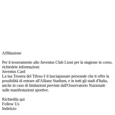
richiesta della Juventus Card ad un prezzo agevolato, partecipazione ad eventi
e attività esclusive, e molto altro.
Per diventare socio JOFC è necessario rivolgersi al Club e richiedere
l’iscrizione. Una volta iscritto, ciascun socio potrà fare riferimento allo stesso
Official Fan Club per richiedere i servizi riservati durante tutto l’anno.
L’affiliazione resta valida per l’intera stagione sportiva.
Affiliazione
Per il tesseramento allo Juventus Club Lioni per la stagione in corso,
richiedete informazioni
Juventus Card
La tua Tessera del Tifoso è il lasciapassare personale che ti offre la
possibilità di entrare all'Allianz Stadium, e in tutti gli stadi d'Italia,
anche in caso di limitazioni previste dall'Osservatorio Nazionale
sulle manifestazioni sportive.
Richiedila qui
Follow Us
Indirizzo