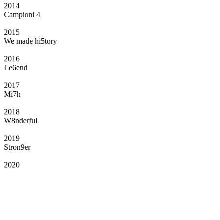
2014
Campioni 4
2015
We made hi5tory
2016
Le6end
2017
Mi7h
2018
W8nderful
2019
Stron9er
2020
Il Club
Grazie all’affiliazione, gli Official Fan Club possono offrire numerosi vantaggi
a tutti i propri iscritti: servizi di biglietteria per le partite in casa e in trasferta,