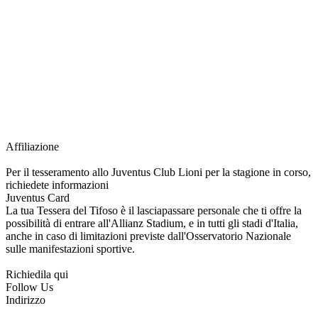
richiesta della Juventus Card ad un prezzo agevolato, partecipazione ad eventi
e attività esclusive, e molto altro.
Per diventare socio JOFC è necessario rivolgersi al Club e richiedere
l’iscrizione. Una volta iscritto, ciascun socio potrà fare riferimento allo stesso
Official Fan Club per richiedere i servizi riservati durante tutto l’anno.
L’affiliazione resta valida per l’intera stagione sportiva.
Affiliazione
Per il tesseramento allo Juventus Club Lioni per la stagione in corso,
richiedete informazioni
Juventus Card
La tua Tessera del Tifoso è il lasciapassare personale che ti offre la
possibilità di entrare all'Allianz Stadium, e in tutti gli stadi d'Italia,
anche in caso di limitazioni previste dall'Osservatorio Nazionale
sulle manifestazioni sportive.
Richiedila qui
Follow Us
Indirizzo