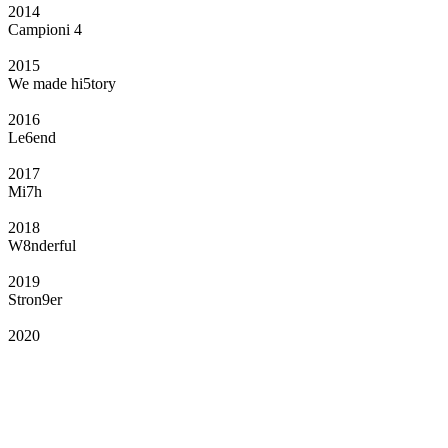
2014
Campioni 4
2015
We made hi5tory
2016
Le6end
2017
Mi7h
2018
W8nderful
2019
Stron9er
2020
Il Club
Grazie all’affiliazione, gli Official Fan Club possono offrire numerosi vantaggi
a tutti i propri iscritti: servizi di biglietteria per le partite in casa e in trasferta,